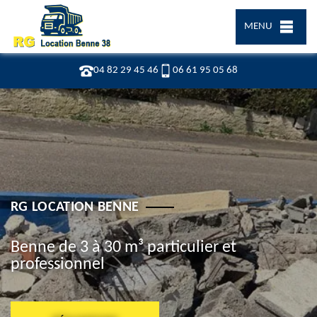
MENU
04 82 29 45 46
06 61 95 05 68
RG LOCATION BENNE
Benne de 3 à 30 m³ particulier et
professionnel