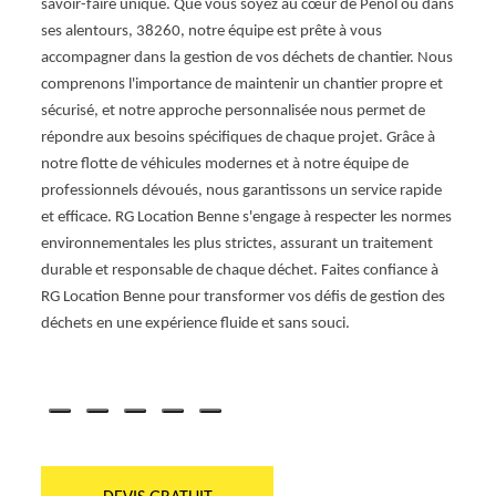
 le
savoir-faire unique. Que vous soyez au cœur de Penol ou dans
rénov
8260,
ses alentours, 38260, notre équipe est prête à vous
nous m
accompagner dans la gestion de vos déchets de chantier. Nous
savoir
comprenons l'importance de maintenir un chantier propre et
notre
sécurisé, et notre approche personnalisée nous permet de
posta
répondre aux besoins spécifiques de chaque projet. Grâce à
servic
notre flotte de véhicules modernes et à notre équipe de
profes
professionnels dévoués, nous garantissons un service rapide
l'élim
et efficace. RG Location Benne s'engage à respecter les normes
qui c
environnementales les plus strictes, assurant un traitement
vos gr
durable et responsable de chaque déchet. Faites confiance à
tranqu
RG Location Benne pour transformer vos défis de gestion des
déchets en une expérience fluide et sans souci.