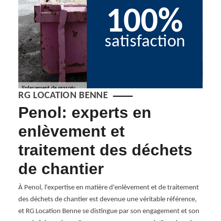
100%
satisfaction
RG LOCATION BENNE
Penol: experts en
Fa
enlèvement et
vo
traitement des déchets
éq
enol,
de chantier
Chez 
les
l'évac
nnes de
À Penol, l'expertise en matière d'enlèvement et de traitement
chron
er une
des déchets de chantier est devenue une véritable référence,
impla
n de
et RG Location Benne se distingue par son engagement et son
étape 