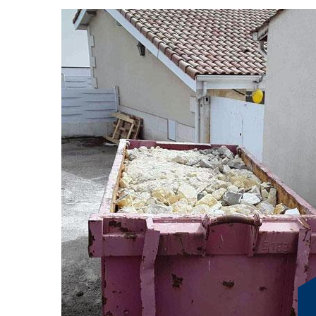
RG Location Benne : 
pour le transport et l
gravats
Chez RG Location Benne, nous comprenons que la gestio
casse-tête, surtout dans des villes comme Saint Agnin S
chantiers ne laisse pas de place à l’improvisation. C'e
votre partenaire de confiance pour le transport et la ge
implantée au cœur de Saint Agnin Sur Bion, dans le sec
solutions personnalisées, alliant efficacité et respect
Location Benne, vous n'avez plus à vous soucier des tr
tout, de la collecte à l’élimination, en passant par le rec
modernes et notre personnel qualifié vous garantissent u
confiance à RG Location Benne pour transformer votre 
sans stress et pleinement satisfaisante. Votre tranquillité