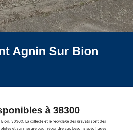
nt Agnin Sur Bion
isponibles à 38300
on, 38300. La collecte et le recyclage des gravats sont des
omplètes et sur mesure pour répondre aux besoins spécifiques