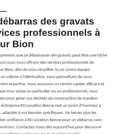
débarras des gravats
Élimi
ices professionnels à
astuc
Sur Bion
Agnin
renons que se débarrasser des gravats peut être une tâche
Éliminer les g
uoi nous vous offrons des services professionnels de
habitants de S
r Bion, afin de vous simplifier la vie. Notre équipe
processus ! Co
la collecte à l'élimination, vous permettant de vous
non réutilisab
notre expertise, nous assurons un service rapide, efficace et
déposer vos gr
ue vous soyez un particulier ou un professionnel, vous
renseigner sur 
ire pour gérer vos déchets de construction de manière
surprises. Si 
e entreprise RG Location Benne met un point d'honneur à
des services d
, adaptée à vos besoins spécifiques. Ne laissez plus les
tailles. N’oub
ites confiance à RG Location Benne pour un débarras sans
gravats sur la
s environs. Contactez-nous dès aujourd'hui pour découvrir
manière effica