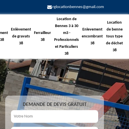
rglocationbennes@gmail.com
Location de
Location
Bennes 3 à 30
Enlèvement
Enlevement
de benne
ment
Ferrailleur
m3 -
de gravats
encombrant
tous type
 38
38
Professionnels
38
38
de déchet
et Particuliers
38
38
DEMANDE DE DEVIS GRATUIT