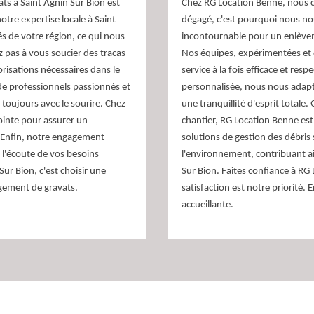
ts à Saint Agnin Sur Bion est
Chez RG Location Benne, nous 
otre expertise locale à Saint
dégagé, c'est pourquoi nous nou
s de votre région, ce qui nous
incontournable pour un enlèvem
ez pas à vous soucier des tracas
Nos équipes, expérimentées et 
risations nécessaires dans le
service à la fois efficace et re
e professionnels passionnés et
personnalisée, nous nous adapto
 toujours avec le sourire. Chez
une tranquillité d'esprit totale
ointe pour assurer un
chantier, RG Location Benne es
 Enfin, notre engagement
solutions de gestion des débris
à l'écoute de vos besoins
l'environnement, contribuant ain
ur Bion, c'est choisir une
Sur Bion. Faites confiance à RG 
agement de gravats.
satisfaction est notre priorit
accueillante.