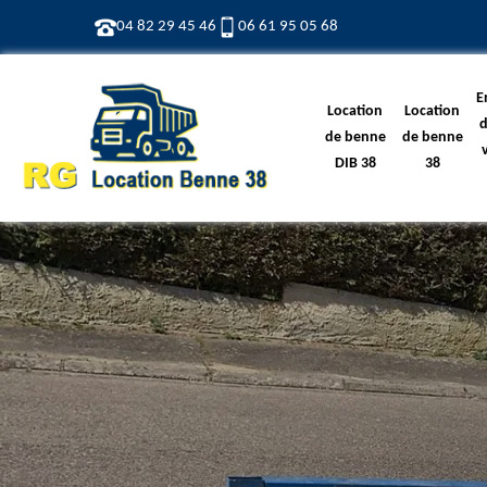
04 82 29 45 46
06 61 95 05 68
E
Location
Location
d
de benne
de benne
DIB 38
38