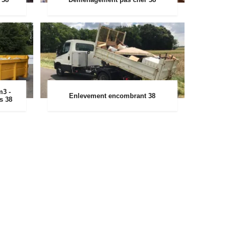
m3 -
Enlevement encombrant 38
rs 38