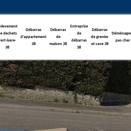
nlevement
Entreprise
Débarras
Débarras
Débarras
e dechets
de
Déménage
d'appartement
de
de grenier
vert-isere-
débarras
pas cher
38
maison 38
et cave 38
38
38