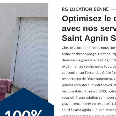
RG LOCATION BENNE
votre solution
Optimisez le 
a gestion des
avec nos serv
Saint Agnin 
n des gravats peut être un véritable
Chez RG Location Benne, nous comp
ur Bion, où le rythme effréné des
ardue et chronophage. C'est pourq
st pourquoi nous nous engageons à être
débarras de gravats à Saint Agnin Su
stion des gravats. Notre équipe,
expérimentée se charge de tout, de 
teur 38300, met à votre disposition des
concentrer sur l'essentiel. Grâce à 
 des normes environnementales. Avec RG
respectueux de l'environnement. Q
acas logistiques : nous nous occupons de
pouvez compter sur notre savoir-fa
yclage. Notre flotte de véhicules
responsable. Située à 38300, notr
n service rapide et sécurisé. Faites
vous offrir une solution sur mesure
gestion des gravats en une expérience
gravats encombrer vos espaces, fa
 d'esprit est notre priorité.
souci à Saint Agnin Sur Bion et se