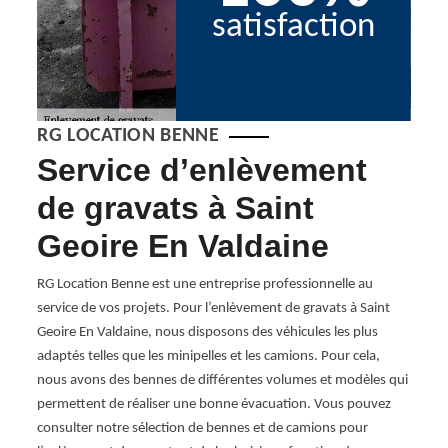
satisfaction
RG LOCATION BENNE
Service d’enlèvement
En
s
de gravats à Saint
ta
Geoire En Valdaine
38
us
RG Location Benne est une entreprise professionnelle au
Chez R
service de vos projets. Pour l’enlèvement de gravats à Saint
débarr
Geoire En Valdaine, nous disposons des véhicules les plus
constr
adaptés telles que les minipelles et les camions. Pour cela,
38620
t
nous avons des bennes de différentes volumes et modèles qui
qui al
permettent de réaliser une bonne évacuation. Vous pouvez
pour s
rif
consulter notre sélection de bennes et de camions pour
partic