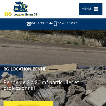
MENU
04 82 29 45 46
06 61 95 05 68
RG LOCATION BENNE
Benne de 3 à 30 m³ particulier et
professionnel