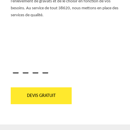
e
l’enlèvement de gravats et de le choisir en fonction de vos
gravat
laire
besoins. Au service de tout 38620, nous mettons en place des
nature
services de qualité.
équipe
l'élim
chois
de qua
sont t
planif
Locat
sans 
DEVIS GRATUIT