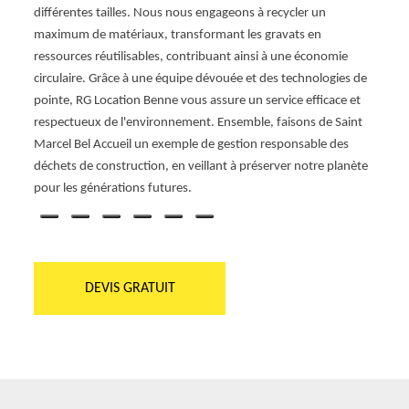
coût 
différentes tailles. Nous nous engageons à recycler un
devis 
maximum de matériaux, transformant les gravats en
 vos
ressources réutilisables, contribuant ainsi à une économie
e.
circulaire. Grâce à une équipe dévouée et des technologies de
e
pointe, RG Location Benne vous assure un service efficace et
ation
respectueux de l'environnement. Ensemble, faisons de Saint
ts
Marcel Bel Accueil un exemple de gestion responsable des
 pour
déchets de construction, en veillant à préserver notre planète
.
pour les générations futures.
DEVIS GRATUIT