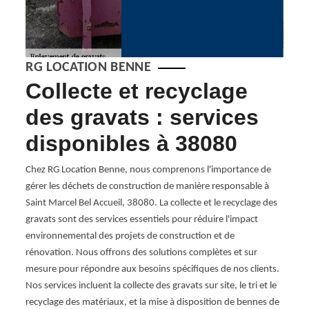
RG LOCATION BENNE
Collecte et recyclage
En
des gravats : services
à 
n
disponibles à 38080
Ac
b
Chez RG Location Benne, nous comprenons l'importance de
gérer les déchets de construction de manière responsable à
n et
Locat
Saint Marcel Bel Accueil, 38080. La collecte et le recyclage des
euses
indiss
gravats sont des services essentiels pour réduire l'impact
à vous
de moy
environnemental des projets de construction et de
e vous
d’enlè
rénovation. Nous offrons des solutions complètes et sur
el
servi
mesure pour répondre aux besoins spécifiques de nos clients.
haque
de tra
Nos services incluent la collecte des gravats sur site, le tri et le
 tout,
enlèv
recyclage des matériaux, et la mise à disposition de bennes de