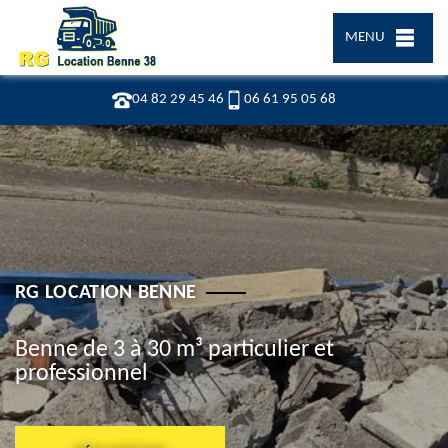
MENU
04 82 29 45 46
06 61 95 05 68
RG LOCATION BENNE
Benne de 3 à 30 m³ particulier et
professionnel