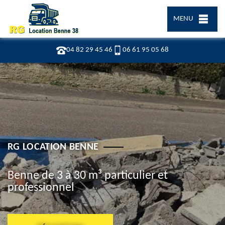
MENU
04 82 29 45 46
06 61 95 05 68
RG LOCATION BENNE
Benne de 3 à 30 m³ particulier et
professionnel