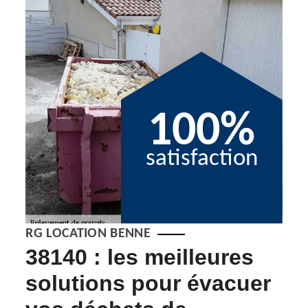
100%
satisfaction
RG LOCATION BENNE
s
38140 : les meilleures
Se
et
solutions pour évacuer
gr