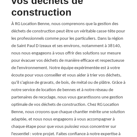
vos déchets de
Les gr
dans l
construction
de vot
ez pas
à grav
À RG Location Benne, nous comprenons que la gestion des
prise
récupé
déchets de construction peut être un véritable casse-tête pour
e
leur 
les professionnels comme pour les particuliers. Dans la région
ettent
gravat
de Saint Paul D Izeaux et ses environs, notamment à 38140,
propo
nous nous engageons à vous offrir des solutions sur mesure
ent un
simpl
pour évacuer vos déchets de manière efficace et respectueuse
e de
gravat
de l'environnement. Notre équipe expérimentée est à votre
écoute pour vous conseiller et vous aider à trier vos déchets,
qu'il s'agisse de gravats, de bois, de métal ou de plâtre. Grâce à
notre service de location de bennes et à notre réseau de
partenaires de recyclage, nous vous garantissons une gestion
optimale de vos déchets de construction. Chez RG Location
Benne, nous croyons que chaque chantier mérite une solution
adaptée, et nous nous engageons à vous accompagner à
chaque étape pour que vous puissiez vous concentrer sur
l'essentiel : votre projet. Faites confiance à notre expertise à