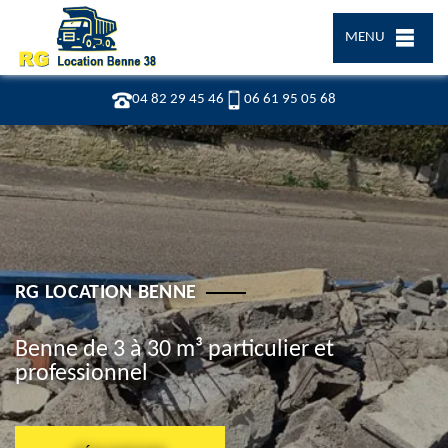
MENU
04 82 29 45 46
06 61 95 05 68
RG LOCATION BENNE
Benne de 3 à 30 m³ particulier et
professionnel