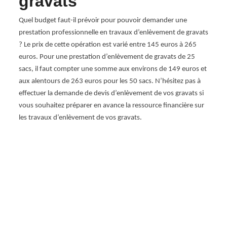
gravats
en
Sa
Quel budget faut-il prévoir pour pouvoir demander une
prestation professionnelle en travaux d’enlèvement de gravats
arras
RG Loc
? Le prix de cette opération est varié entre 145 euros à 265
e
en tr
euros. Pour une prestation d’enlèvement de gravats de 25
tion
connai
sacs, il faut compter une somme aux environs de 149 euros et
à tout
aux alentours de 263 euros pour les 50 sacs. N’hésitez pas à
tion
accom
effectuer la demande de devis d’enlèvement de vos gravats si
optima
vous souhaitez préparer en avance la ressource financière sur
à éva
les travaux d’enlèvement de vos gravats.
e
servi
i
déplac
 À RG
pour v
ssus
ns le
r un