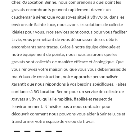
Chez RG Location Benne, nous comprenons à quel point les
? Le p
gravats encombrants peuvent rapidement devenir un
ion
euros
cauchemar à gérer. Que vous soyez situé à 38970 ou dans les
nsport
sacs,
environs de Sainte Luce, nous avons les solutions de collecte
 une
aux al
idéales pour vous. Nos services sont conçus pour vous faciliter
us
effect
la vie, vous permettant de vous débarrasser de ces débris
vous s
encombrants sans tracas. Grâce à notre équipe dévouée et
s
les tr
notre équipement de pointe, nous nous assurons que les
gravats sont collectés de manière efficace et écologique. Que
vous rénoviez votre maison ou que vous vous débarrassiez de
matériaux de construction, notre approche personnalisée
garantit que nous répondons à vos besoins spécifiques. Faites
confiance à RG Location Benne pour un service de collecte de
gravats à 38970 qui allie rapidité, fiabilité et respect de
l'environnement. N'hésitez pas à nous contacter pour
découvrir comment nous pouvons vous aider à Sainte Luce et
transformer votre espace de vie ou de travail.