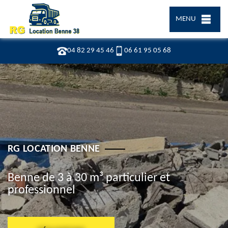
MENU
04 82 29 45 46
06 61 95 05 68
RG LOCATION BENNE
Benne de 3 à 30 m³ particulier et
professionnel