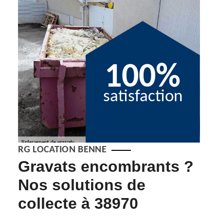
100%
satisfaction
RG LOCATION BENNE
Gravats encombrants ?
Pr
Nos solutions de
gr
collecte à 38970
ments,
Quel 
prest