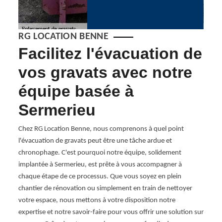
RG LOCATION BENNE
Facilitez l'évacuation de
De
vos gravats avec notre
gr
équipe basée à
Pour 
produi
Sermerieu
catégo
parpai
ats à
Chez RG Location Benne, nous comprenons à quel point
comme
sons.
l'évacuation de gravats peut être une tâche ardue et
peuve
t de
chronophage. C'est pourquoi notre équipe, solidement
des tr
aide à
implantée à Sermerieu, est prête à vous accompagner à
Serme
 à vous
chaque étape de ce processus. Que vous soyez en plein
vos dé
ns de
chantier de rénovation ou simplement en train de nettoyer
votre espace, nous mettons à votre disposition notre
onnels
expertise et notre savoir-faire pour vous offrir une solution sur