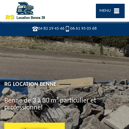
MENU
04 82 29 45 46
06 61 95 05 68
RG LOCATION BENNE
Benne de 3 à 30 m³ particulier et
professionnel