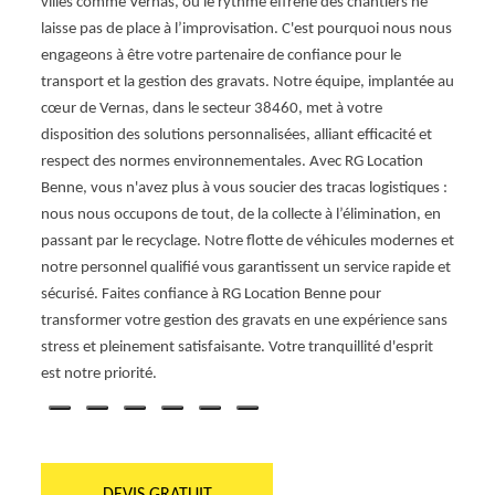
villes comme Vernas, où le rythme effréné des chantiers ne
rojet.
des t
laisse pas de place à l’improvisation. C'est pourquoi nous nous
our
propo
engageons à être votre partenaire de confiance pour le
déchet
transport et la gestion des gravats. Notre équipe, implantée au
cœur de Vernas, dans le secteur 38460, met à votre
disposition des solutions personnalisées, alliant efficacité et
respect des normes environnementales. Avec RG Location
Benne, vous n'avez plus à vous soucier des tracas logistiques :
nous nous occupons de tout, de la collecte à l’élimination, en
passant par le recyclage. Notre flotte de véhicules modernes et
notre personnel qualifié vous garantissent un service rapide et
sécurisé. Faites confiance à RG Location Benne pour
transformer votre gestion des gravats en une expérience sans
stress et pleinement satisfaisante. Votre tranquillité d'esprit
est notre priorité.