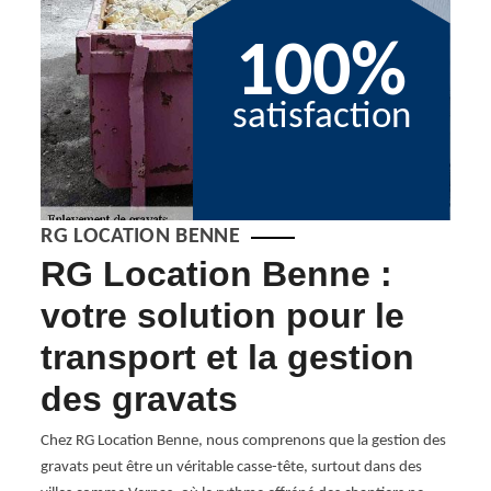
100%
satisfaction
RG LOCATION BENNE
RG Location Benne :
De
it
votre solution pour le
gr
transport et la gestion
our
Pour 
ant des
produi
des gravats
nas se
catégo
ation
parpai
Chez RG Location Benne, nous comprenons que la gestion des
comme
gravats peut être un véritable casse-tête, surtout dans des
et en
peuve