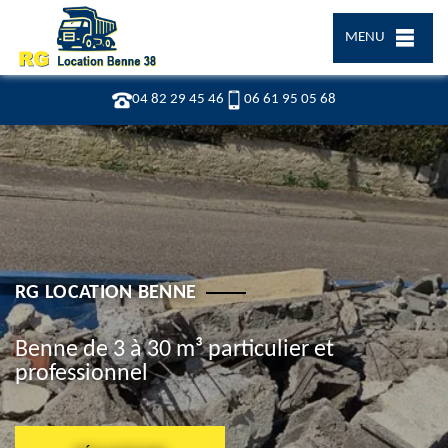
MENU
04 82 29 45 46
06 61 95 05 68
RG LOCATION BENNE
Benne de 3 à 30 m³ particulier et
professionnel