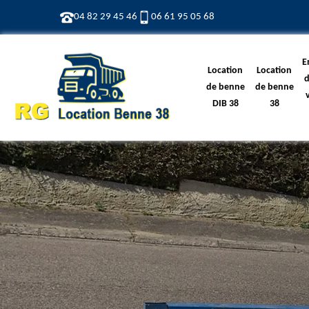
04 82 29 45 46
06 61 95 05 68
E
Location
Location
d
de benne
de benne
DIB 38
38