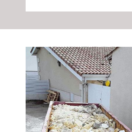
Se débarrasser des g
Les gravats peuvent être remis par vos soins à la déchet
considérable (3m3). Selon la taille de votre chantier, v
bennes à gravats. Pour de plus petit chantier, vous pou
dans des sacs à gravats afin de pourvoir leur évacuatio
d’enlèvement de gravats à Vif, notre équipe RG Locati
compétents. Nous pouvons engager de simples services
des gravats.