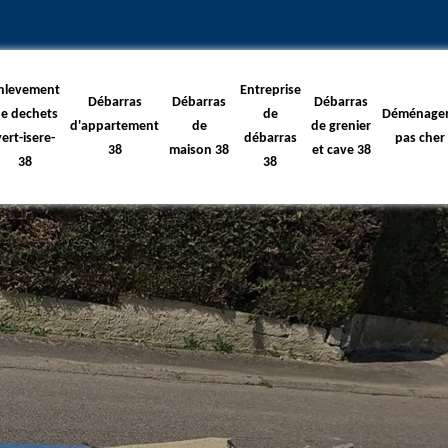
nlevement
Entreprise
Débarras
Débarras
Débarras
e dechets
de
Déménage
d'appartement
de
de grenier
vert-isere-
débarras
pas cher
38
maison 38
et cave 38
38
38