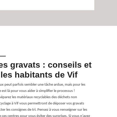
es gravats : conseils et
Class
les habitants de Vif
Pour tout enlè
pour toute dem
aux peut parfois sembler une tâche ardue, mais pour les
bennes idéales 
est là pour vous aider à simplifier le processus !
de terrassemen
séparez les matériaux recyclables des déchets non
carrelages, etc
recyclage à Vif vous permettront de déposer vos gravats
plâtres, les mét
ter les consignes de tri. Pensez à vous renseigner sur les
e ces centres pour vous éviter des surprises. Si vous n’avez