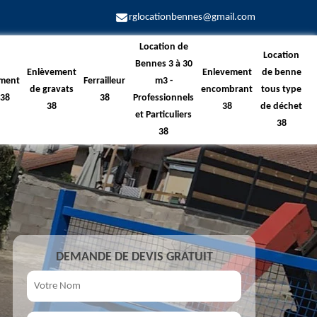
rglocationbennes@gmail.com
Location de
Location
Bennes 3 à 30
Enlèvement
Enlevement
de benne
ment
Ferrailleur
m3 -
de gravats
encombrant
tous type
 38
38
Professionnels
38
38
de déchet
et Particuliers
38
38
DEMANDE DE DEVIS GRATUIT