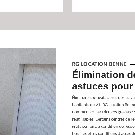
RG LOCATION BENNE
ravats
Élimination d
astuces pour 
terie dans la limite d’un volume
ous pouvez réaliser une location de
Éliminer les gravats après des trav
vez facilement récupérer les résidus
habitants de Vif, RG Location Benne 
n via un camion. Entreprise
Commencez par trier vos gravats : 
on Benne propose des travaux
réutilisables. Certains centres de 
 de transports ou même l’évacuation
gratuitement, à condition de respec
horaires et les conditions d’accès d