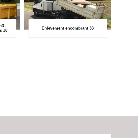
m3 -
Enlevement encombrant 38
rs 38