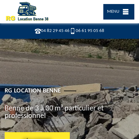
MENU
04 82 29 45 46
06 61 95 05 68
RG LOCATION BENNE
Benne de 3 à 30 m³ particulier et
professionnel