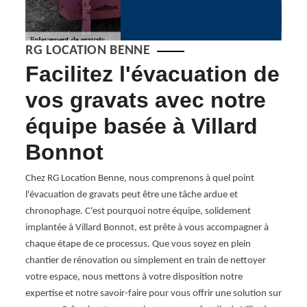
RG LOCATION BENNE
Facilitez l'évacuation de
En
ts
vos gravats avec notre
ta
équipe basée à Villard
38
Bonnot
besoin
Chez R
onfier
débarr
Chez RG Location Benne, nous comprenons à quel point
à
const
l'évacuation de gravats peut être une tâche ardue et
s les
propos
chronophage. C'est pourquoi notre équipe, solidement
stes,
rapidi
implantée à Villard Bonnot, est prête à vous accompagner à
 Nous
s'adap
chaque étape de ce processus. Que vous soyez en plein
En
partic
chantier de rénovation ou simplement en train de nettoyer
 Vous
gravat
votre espace, nous mettons à votre disposition notre
nature
expertise et notre savoir-faire pour vous offrir une solution sur
équipe