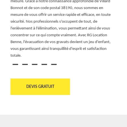
mesure. Grâce à notre connaissance approfondie de Villard
l'élim
Bonnot et de son code postal 38190, nous sommes en
chois
mesure de vous offrir un service rapide et efficace, en toute
de qua
sécurité. Nos professionnels s'occupent de tout, de
sont t
l'enlèvement à l'élimination, vous permettant ainsi de vous
planif
concentrer sur ce qui compte vraiment. Avec RG Location
Locat
Benne, l'évacuation de vos gravats devient un jeu d'enfant,
sans 
vous garantissant ainsi tranquillité d'esprit et satisfaction
totale.
DEVIS GRATUIT