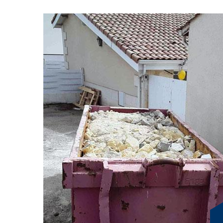
Evacuation de gravat
méthodes assurées
Pour assurer l’enlèvement de gravats à Villard Saint Chr
Pour les chantiers de grande ampleur, il demeure essent
dans le domaine. Cela permet de réaliser les étapes néces
vaut mieux également anticiper l’évacuation des déchets
Assurant des services de qualité, nos professionnels ap
type de gravats. Nous avons ainsi à disposition des ben