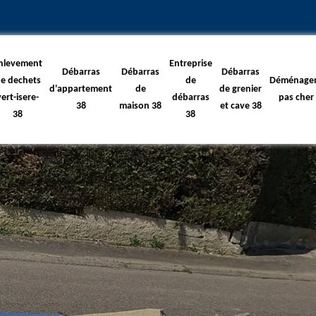
nlevement
Entreprise
Débarras
Débarras
Débarras
e dechets
de
Déménage
d'appartement
de
de grenier
vert-isere-
débarras
pas cher
38
maison 38
et cave 38
38
38