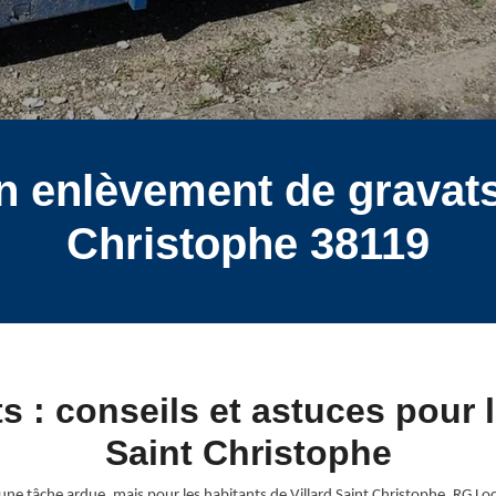
n enlèvement de gravats
Christophe 38119
s : conseils et astuces pour l
Saint Christophe
une tâche ardue, mais pour les habitants de Villard Saint Christophe, RG Loca