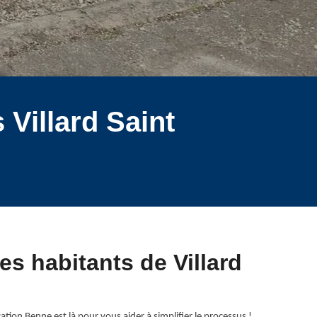
 Villard Saint
es habitants de Villard
tion Benne est là pour vous aider à simplifier le processus !