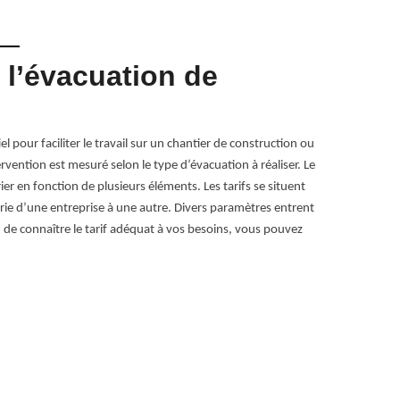
 l’évacuation de
Class
Pour tout enlè
interventions 
l pour faciliter le travail sur un chantier de construction ou
que nous puissi
rvention est mesuré selon le type d’évacuation à réaliser. Le
tels que : les
er en fonction de plusieurs éléments. Les tarifs se situent
parpaings, les 
arie d’une entreprise à une autre. Divers paramètres entrent
comme les béton
in de connaître le tarif adéquat à vos besoins, vous pouvez