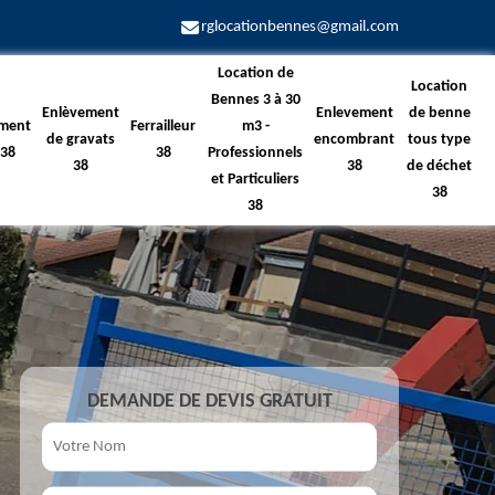
rglocationbennes@gmail.com
Location de
Location
Bennes 3 à 30
Enlèvement
Enlevement
de benne
ment
Ferrailleur
m3 -
de gravats
encombrant
tous type
 38
38
Professionnels
38
38
de déchet
et Particuliers
38
38
DEMANDE DE DEVIS GRATUIT