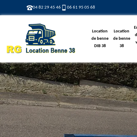
04 82 29 45 46
06 61 95 05 68
E
Location
Location
d
de benne
de benne
DIB 38
38