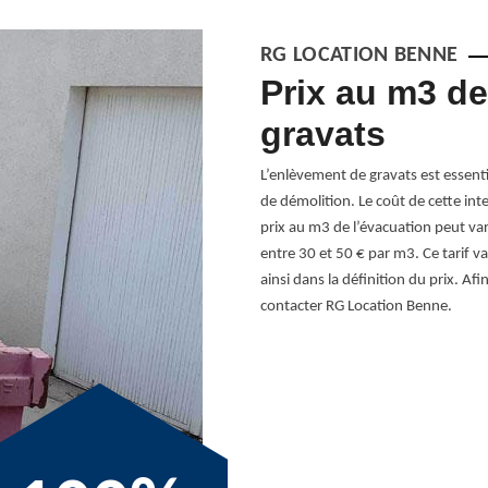
RG LOCATION BENNE
s 38119 – des
Prix au m3 de
gravats
istophe, il existe différentes méthodes.
L’enlèvement de gravats est essentie
iel de se confier à un professionnel
de démolition. Le coût de cette inte
saires à la réalisation des travaux. Il
prix au m3 de l’évacuation peut vari
 pour ne pas gêner les ouvriers.
entre 30 et 50 € par m3. Ce tarif v
portent un service qualifié pour tout
ainsi dans la définition du prix. Af
nes à quantité différente.
contacter RG Location Benne.