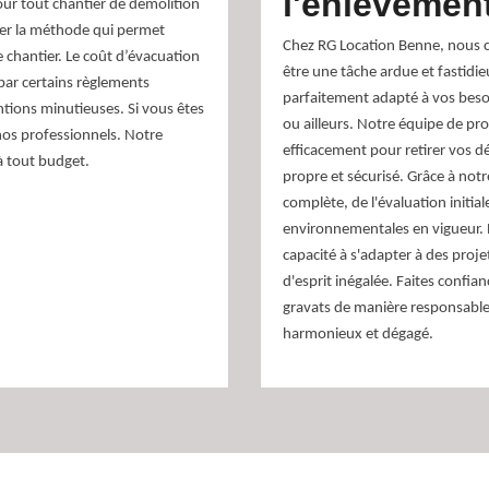
l'enlèvemen
pour tout chantier de démolition
iner la méthode qui permet
Chez RG Location Benne, nous c
 chantier. Le coût d’évacuation
être une tâche ardue et fastidi
par certains règlements
parfaitement adapté à vos besoi
ntions minutieuses. Si vous êtes
ou ailleurs. Notre équipe de pr
os professionnels. Notre
efficacement pour retirer vos dé
à tout budget.
propre et sécurisé. Grâce à not
complète, de l'évaluation initial
environnementales en vigueur. No
capacité à s'adapter à des projet
d'esprit inégalée. Faites confi
gravats de manière responsable 
harmonieux et dégagé.