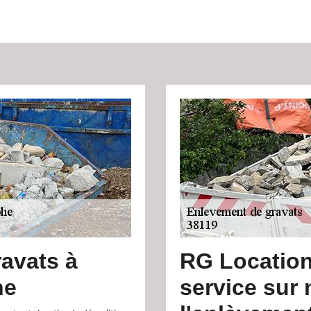
ravats à
RG Locatio
he
service sur