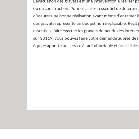
L’évacuation des gravats est une intervention à réaliser 
ou de construction. Pour cela, il est essentiel de déterm
d’assurer une bonne réalisation avant même d’entamer le
des gravats représente un budget non négligeable. Régit 
essentiels, faire évacuer les gravats demande des interve
sur 38119, vous pouvez faire votre demande auprès de n
équipe apporte un service à tarif abordable et accessible 