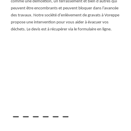
comme une démolition, un terrassement et bien d’autres qui
Vorep
table
peuvent être encombrants et peuvent bloquer dans l’avancée
ainsi 
des travaux. Notre société d’enlèvement de gravats à Voreppe
récupé
 au
propose une intervention pour vous aider à évacuer vos
site. 
quipe
déchets. Le devis est à récupérer via le formulaire en ligne.
à évac
chets
r un
isée
haque
notre
n
,
ue