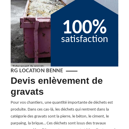
100%
satisfaction
RG LOCATION BENNE
Devis enlèvement de
De
gravats
gr
ts
Pour vos chantiers, une quantité importante de déchets est
Avez-
produite. Dans ces cas-là, les déchets qui rentrent dans la
votre 
catégorie des gravats sont la pierre, le béton, le ciment, le
Entre
parpaing, la brique… Ces déchets sont issus des travaux
compo