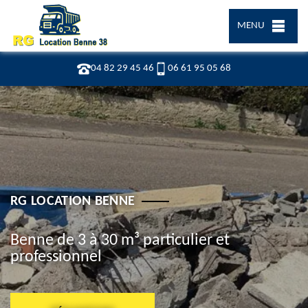
MENU
04 82 29 45 46
06 61 95 05 68
RG LOCATION BENNE
Benne de 3 à 30 m³ particulier et
professionnel