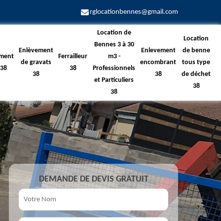
rglocationbennes@gmail.com
Location de
Location
Bennes 3 à 30
Enlèvement
Enlevement
de benne
ment
Ferrailleur
m3 -
de gravats
encombrant
tous type
 38
38
Professionnels
38
38
de déchet
et Particuliers
38
38
DEMANDE DE DEVIS GRATUIT