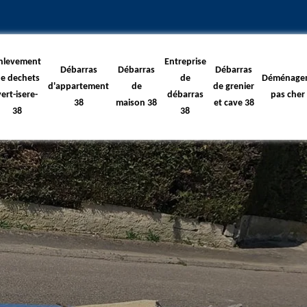
nlevement
Entreprise
Débarras
Débarras
Débarras
e dechets
de
Déménage
d'appartement
de
de grenier
vert-isere-
débarras
pas cher
38
maison 38
et cave 38
38
38