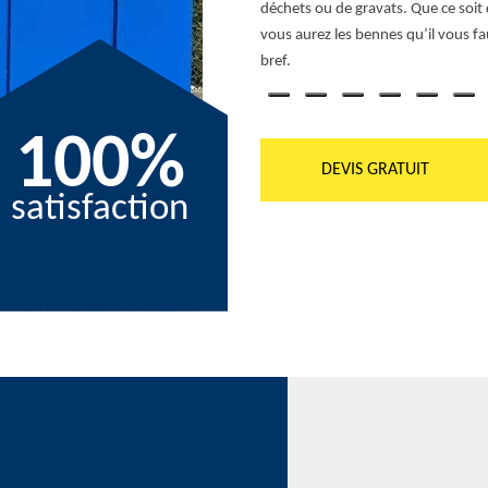
chets toxiques ou chimiques. Vous
déchets ou de gravats. Que ce soit 
 bon vous semble. Faites-nous
vous aurez les bennes qu’il vous 
ent.
bref.
100%
DEVIS GRATUIT
satisfaction