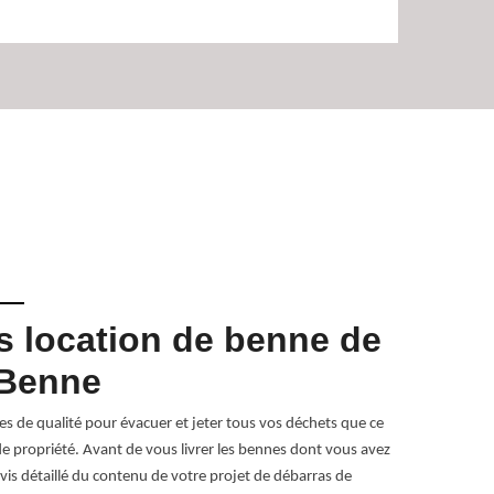
s location de benne de
Locat
 Benne
3825
 de qualité pour évacuer et jeter tous vos déchets que ce
Pour tous grav
de propriété. Avant de vous livrer les bennes dont vous avez
vous fournir l
vis détaillé du contenu de votre projet de débarras de
graviers, dép