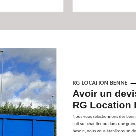
RG LOCATION BENNE
location de
Avoir un devi
prise
RG Location
ns un large à choix à vous proposer. Et
Nous vous sélectionnons des bennes
 mettons en location nos bennes pour
soit sur chantier ou dans une gran
 consommables. Nous pouvons même
besoin, nous vous établirons un de