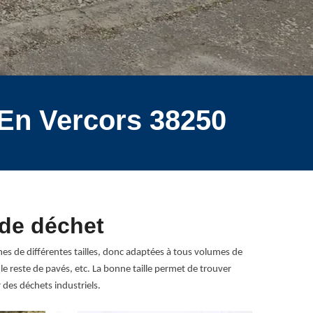
 En Vercors 38250
 de déchet
es de différentes tailles, donc adaptées à tous volumes de
le reste de pavés, etc. La bonne taille permet de trouver
des déchets industriels.