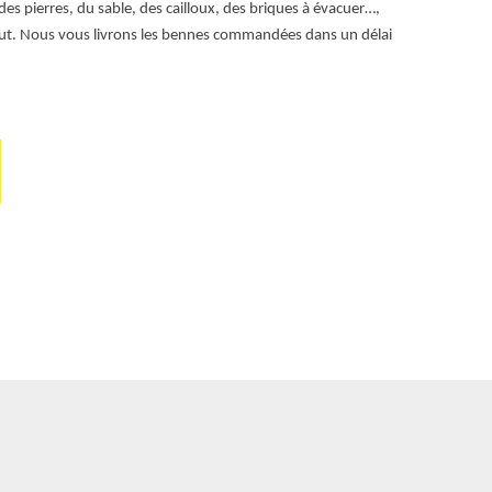
des pierres, du sable, des cailloux, des briques à évacuer…,
peuvent conten
faut. Nous vous livrons les bennes commandées dans un délai
votre propriét
l'évacuation e