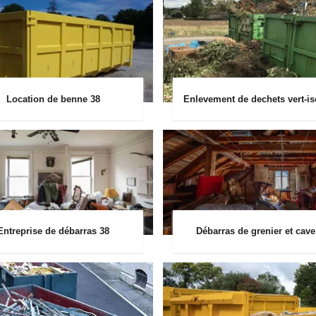
Location de benne 38
Enlevement de dechets vert-is
Entreprise de débarras 38
Débarras de grenier et cave