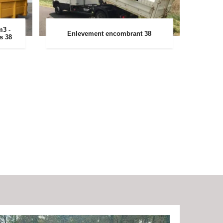
m3 -
Enlevement encombrant 38
rs 38