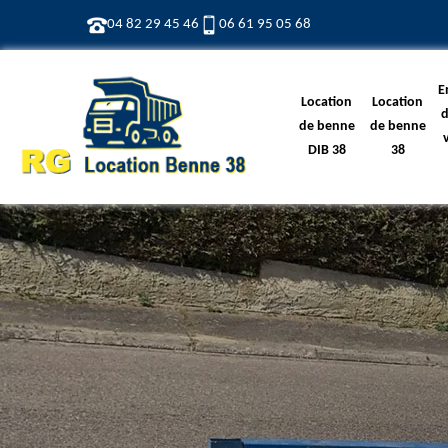
04 82 29 45 46
06 61 95 05 68
E
Location
Location
d
de benne
de benne
DIB 38
38