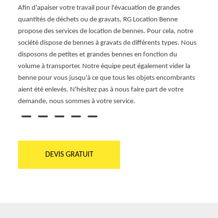
oposée
Afin d'apaiser votre travail pour l'évacuation de grandes
Vous a
nne,
quantités de déchets ou de gravats, RG Location Benne
selon 
Pour
propose des services de location de bennes. Pour cela, notre
compa
s
société dispose de bennes à gravats de différents types. Nous
besoin
e
disposons de petites et grandes bennes en fonction du
décomb
pel à
volume à transporter. Notre équipe peut également vider la
libres
cun de
benne pour vous jusqu'à ce que tous les objets encombrants
Benne.
En
aient été enlevés. N'hésitez pas à nous faire part de votre
soit, 
demande, nous sommes à votre service.
DEVIS GRATUIT