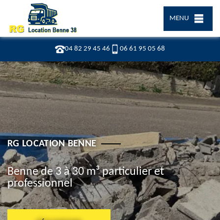
MENU
04 82 29 45 46
06 61 95 05 68
RG LOCATION BENNE
Benne de 3 à 30 m³ particulier et
professionnel