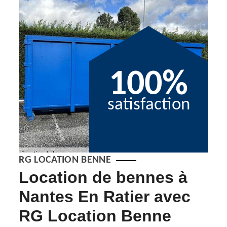
100%
satisfaction
RG LOCATION BENNE
Location de bennes à
No
Nantes En Ratier avec
be
RG Location Benne
Ra