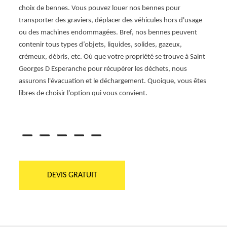
enne
Vous a
choix de bennes. Vous pouvez louer nos bennes pour
G
sont à
transporter des graviers, déplacer des véhicules hors d'usage
 qui
entre
ou des machines endommagées. Bref, nos bennes peuvent
somme
contenir tous types d’objets, liquides, solides, gazeux,
 peut
dispos
crémeux, débris, etc. Où que votre propriété se trouve à Saint
.
enleve
Georges D Esperanche pour récupérer les déchets, nous
ez un
liquid
assurons l'évacuation et le déchargement. Quoique, vous êtes
cation
dispos
libres de choisir l’option qui vous convient.
adapt
nous 
DEVIS GRATUIT