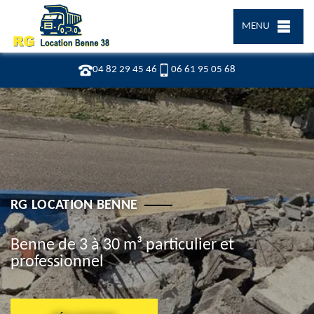
MENU
04 82 29 45 46
06 61 95 05 68
RG LOCATION BENNE
Benne de 3 à 30 m³ particulier et
professionnel