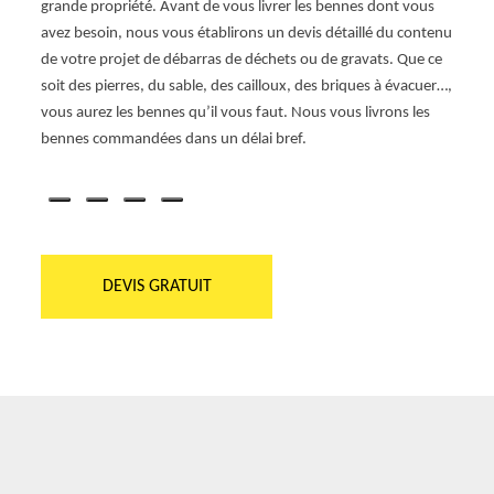
grande propriété. Avant de vous livrer les bennes dont vous
des be
ous
avez besoin, nous vous établirons un devis détaillé du contenu
volum
 la
de votre projet de débarras de déchets ou de gravats. Que ce
évacue
z
soit des pierres, du sable, des cailloux, des briques à évacuer…,
caillo
mer le
vous aurez les bennes qu’il vous faut. Nous vous livrons les
perme
bennes commandées dans un délai bref.
benne
déchet
DEVIS GRATUIT