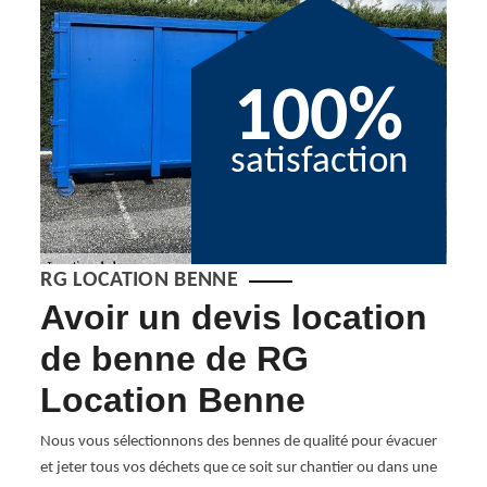
100%
satisfaction
RG LOCATION BENNE
es
Avoir un devis location
Lo
de benne de RG
po
Location Benne
dé
 avons
nt
Nous vous sélectionnons des bennes de qualité pour évacuer
S’agit
ne est
et jeter tous vos déchets que ce soit sur chantier ou dans une
ordur
ennes