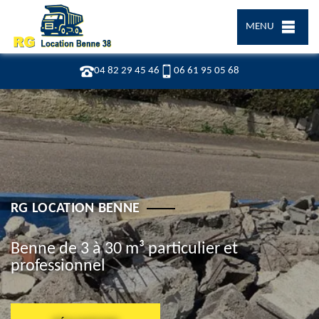
MENU
04 82 29 45 46
06 61 95 05 68
RG LOCATION BENNE
Benne de 3 à 30 m³ particulier et
professionnel