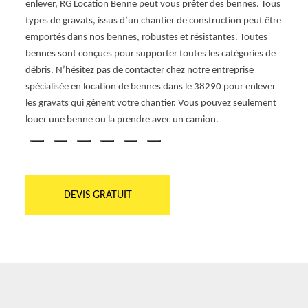
enlever, RG Location Benne peut vous prêter des bennes. Tous
quant
débris
types de gravats, issus d’un chantier de construction peut être
propos
 bon
emportés dans nos bennes, robustes et résistantes. Toutes
sociét
un
bennes sont conçues pour supporter toutes les catégories de
dispo
débris. N’hésitez pas de contacter chez notre entreprise
volum
c'est
spécialisée en location de bennes dans le 38290 pour enlever
benne
les gravats qui gênent votre chantier. Vous pouvez seulement
aient 
louer une benne ou la prendre avec un camion.
deman
DEVIS GRATUIT