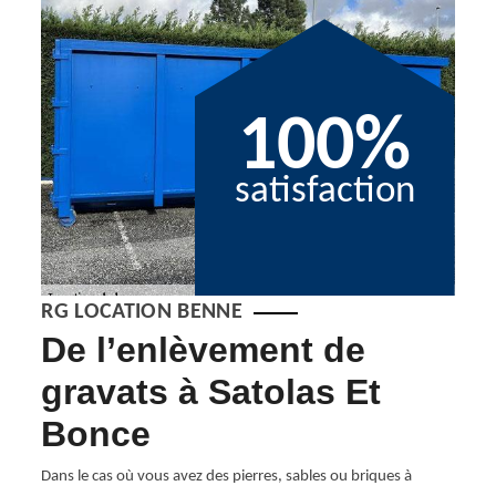
100%
satisfaction
RG LOCATION BENNE
ne
De l’enlèvement de
Lo
gravats à Satolas Et
Sa
Bonce
RG
er des
 de
Dans le cas où vous avez des pierres, sables ou briques à
Afin d
 le