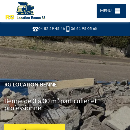
MENU
04 82 29 45 46
06 61 95 05 68
RG LOCATION BENNE
Benne de 3 à 30 m³ particulier et
professionnel