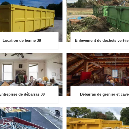
Location de benne 38
Enlevement de dechets vert-is
Entreprise de débarras 38
Débarras de grenier et cave