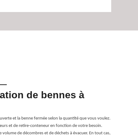
cation de bennes à
Une l
Nerpo
ouverte et la benne fermée selon la quantité que vous voulez.
Avez-vous des 
urs et de retire-conteneur en fonction de votre besoin.
d’autres moyen
 le volume de décombres et de déchets à évacuer. En tout cas,
simple et rapi