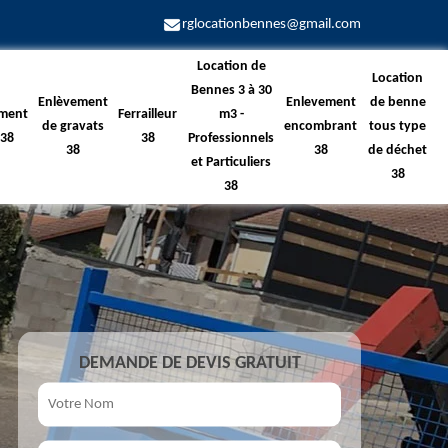
rglocationbennes@gmail.com
Location de
Location
Bennes 3 à 30
Enlèvement
Enlevement
de benne
ment
Ferrailleur
m3 -
de gravats
encombrant
tous type
 38
38
Professionnels
38
38
de déchet
et Particuliers
38
38
DEMANDE DE DEVIS GRATUIT