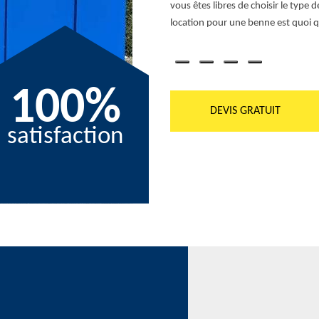
, des cailloux, des briques à évacuer…,
vous êtes libres de choisir le type
ons les bennes commandées dans un délai
location pour une benne est quoi qu’
100%
DEVIS GRATUIT
satisfaction