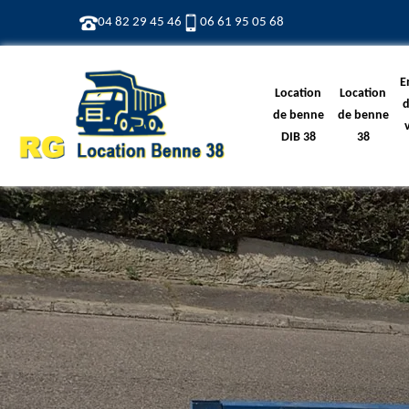
04 82 29 45 46
06 61 95 05 68
E
Location
Location
d
de benne
de benne
DIB 38
38