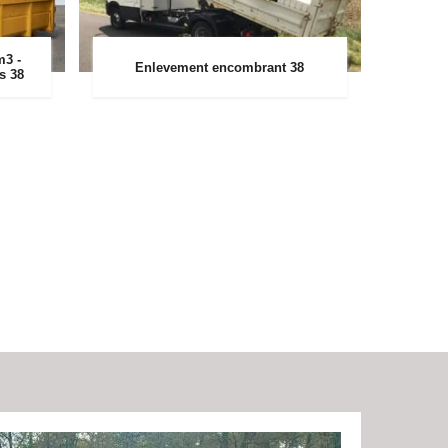
m3 -
Enlevement encombrant 38
rs 38