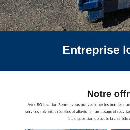
Entreprise 
Notre off
Avec RG Location Benne, vous pouvez louer les bennes que 
services suivants : récoltes et alluvions, ramassage et recy
à la disposition de toute la clientè