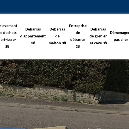
nlevement
Entreprise
Débarras
Débarras
Débarras
e dechets
de
Déménage
d'appartement
de
de grenier
vert-isere-
débarras
pas cher
38
maison 38
et cave 38
38
38