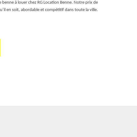
 de benne à louer chez RG Location Benne. Notre prix de
Vous pouvez no
il en soit, abordable et compétitif dans toute la ville.
bennes chez R
afin d’estimer 