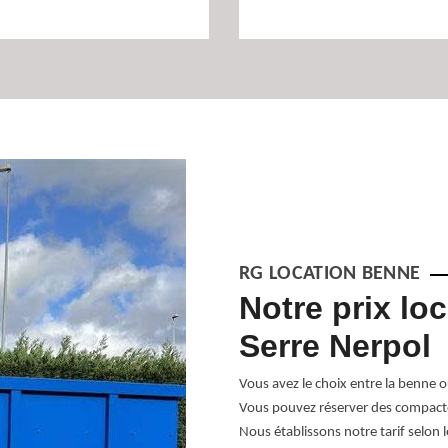
RG LOCATION BENNE
ion de benne de
Notre prix lo
Serre Nerpol
cuer et jeter tous vos déchets que ce
Vous avez le choix entre la benne 
e vous livrer les bennes dont vous avez
Vous pouvez réserver des compacte
nu de votre projet de débarras de
Nous établissons notre tarif selon