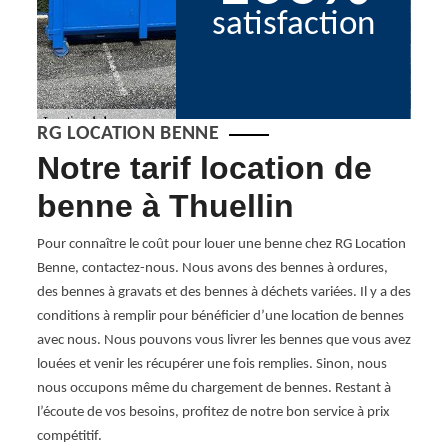
satisfaction
RG LOCATION BENNE
e
Notre tarif location de
Pr
benne à Thuellin
de
ous
Pour connaître le coût pour louer une benne chez RG Location
Vous 
s. Un
Benne, contactez-nous. Nous avons des bennes à ordures,
quanti
 de
des bennes à gravats et des bennes à déchets variées. Il y a des
locati
nnaitre
conditions à remplir pour bénéficier d’une location de bennes
heure
evis,
avec nous. Nous pouvons vous livrer les bennes que vous avez
vous p
cière
louées et venir les récupérer une fois remplies. Sinon, nous
possib
de de
nous occupons même du chargement de bennes. Restant à
dépose
si
l’écoute de vos besoins, profitez de notre bon service à prix
que v
compétitif.