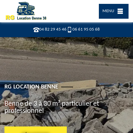
MENU
04 82 29 45 46
06 61 95 05 68
RG LOCATION BENNE
Benne de 3 à 30 m³ particulier et
professionnel