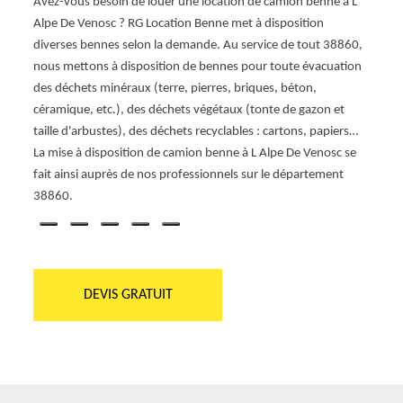
Avez-vous besoin de louer une location de camion benne à L
Alpe 
Alpe De Venosc ? RG Location Benne met à disposition
à votr
diverses bennes selon la demande. Au service de tout 38860,
ion
bénéf
nous mettons à disposition de bennes pour toute évacuation
hets,
dispos
des déchets minéraux (terre, pierres, briques, béton,
es ou
déchet
céramique, etc.), des déchets végétaux (tonte de gazon et
s
et ine
taille d'arbustes), des déchets recyclables : cartons, papiers…
sa pro
La mise à disposition de camion benne à L Alpe De Venosc se
fait ainsi auprès de nos professionnels sur le département
38860.
DEVIS GRATUIT