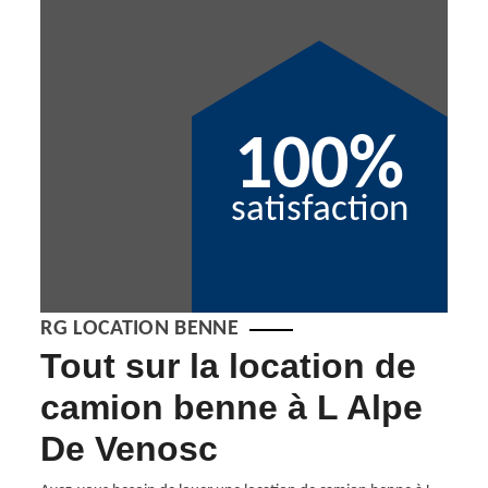
100%
satisfaction
RG LOCATION BENNE
Tout sur la location de
En
camion benne à L Alpe
pa
De Venosc
tion
Pour 
Benne