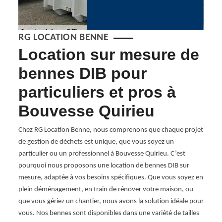
RG LOCATION BENNE
Location sur mesure de
Po
B
bennes DIB pour
Lo
particuliers et pros à
lo
Bouvesse Quirieu
Bo
e DIB
Chez RG Location Benne, nous comprenons que chaque projet
Choisi
n !
de gestion de déchets est unique, que vous soyez un
Bouves
rer les
particulier ou un professionnel à Bouvesse Quirieu. C’est
nombr
pourquoi nous proposons une location de bennes DIB sur
engage
le
mesure, adaptée à vos besoins spécifiques. Que vous soyez en
de fou
z pour
plein déménagement, en train de rénover votre maison, ou
Chez 
ues à
que vous gériez un chantier, nous avons la solution idéale pour
est u
vous. Nos bennes sont disponibles dans une variété de tailles
bennes