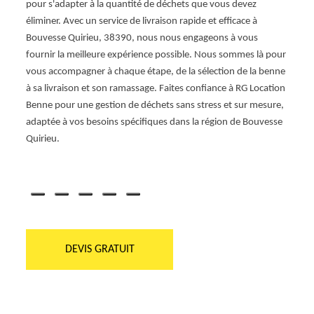
a
pour s'adapter à la quantité de déchets que vous devez
besoi
vaste
éliminer. Avec un service de livraison rapide et efficace à
garant
èle,
Bouvesse Quirieu, 38390, nous nous engageons à vous
pour 
ue
fournir la meilleure expérience possible. Nous sommes là pour
rénov
 de
vous accompagner à chaque étape, de la sélection de la benne
sont t
ttant
à sa livraison et son ramassage. Faites confiance à RG Location
dans l
s.
Benne pour une gestion de déchets sans stress et sur mesure,
Opter 
iant
adaptée à vos besoins spécifiques dans la région de Bouvesse
confia
Quirieu.
servic
Rejoig
nous 
DEVIS GRATUIT