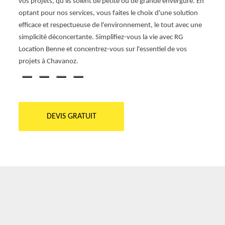
vos projets, qu'ils soient de petite ou de grande envergure. En
ur vous
envir
optant pour nos services, vous faites le choix d'une solution
ainsi
efficace et respectueuse de l'environnement, le tout avec une
et un
Locat
simplicité déconcertante. Simplifiez-vous la vie avec RG
 pour
d'une 
Location Benne et concentrez-vous sur l'essentiel de vos
vous c
projets à Chavanoz.
DEVIS GRATUIT