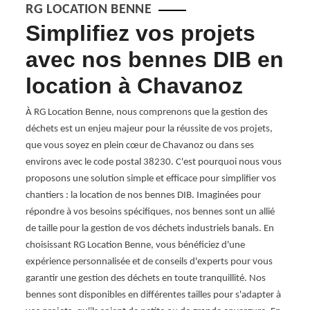
RG LOCATION BENNE
Simplifiez vos projets
Le
 à
avec nos bennes DIB en
lo
ion
location à Chavanoz
av
Be
À RG Location Benne, nous comprenons que la gestion des
déchets est un enjeu majeur pour la réussite de vos projets,
st un
Opter
que vous soyez en plein cœur de Chavanoz ou dans ses
besoin
38230 
environs avec le code postal 38230. C'est pourquoi nous vous
hets
déchet
proposons une solution simple et efficace pour simplifier vos
hoix.
RG Lo
chantiers : la location de nos bennes DIB. Imaginées pour
guider
effica
répondre à vos besoins spécifiques, nos bennes sont un allié
s
notre
de taille pour la gestion de vos déchets industriels banals. En
ier de
celle 
choisissant RG Location Benne, vous bénéficiez d'une
ce de
dispon
expérience personnalisée et de conseils d'experts pour vous
t sans
manièr
garantir une gestion des déchets en toute tranquillité. Nos
plus d
bennes sont disponibles en différentes tailles pour s'adapter à
nous 