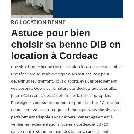
RG LOCATION BENNE
Astuce pour bien
Co
 la
choisir sa benne DIB en
lo
IB
location à Cordeac
38
otre
Choisir la bonne benne DIB en location à Cordeac peut sembler
Lorsq
nes à
une tâche ardue, mais avec quelques astuces, cela peut
indust
culier
devenir un jeu d'enfant. Tout d'abord, évaluez précisément
soigne
on
vos besoins. Quelle est la nature des déchets que vous allez
faire 
jeter ? Cela vous aidera à déterminer la taille appropriée.
propo
e
Renseignez-vous sur les options disponibles chez RG Location
Benne
un
Benne pour vous assurer que la benne que vous choisissez est
examin
parfaitement adaptée à vos déchets. Pensez également à
locati
ent de
vérifier les réglementations locales à Cordeac et 38710
de loc
n
concernant le stationnement des bennes, car cela peut
Certai