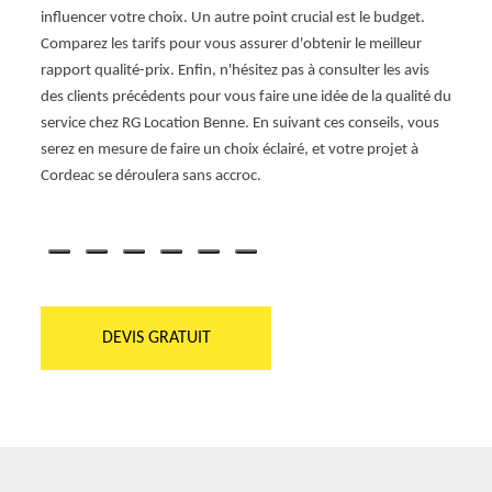
oyage,
influencer votre choix. Un autre point crucial est le budget.
attrac
Comparez les tarifs pour vous assurer d'obtenir le meilleur
vous 
a un
rapport qualité-prix. Enfin, n'hésitez pas à consulter les avis
plani
t. Avec
des clients précédents pour vous faire une idée de la qualité du
les di
t en
service chez RG Location Benne. En suivant ces conseils, vous
Locati
serez en mesure de faire un choix éclairé, et votre projet à
mais a
Cordeac se déroulera sans accroc.
une ex
DEVIS GRATUIT