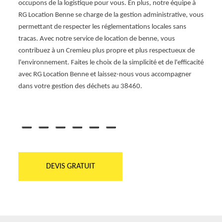
occupons de la logistique pour vous. En plus, notre équipe à
oyez
soit p
RG Location Benne se charge de la gestion administrative, vous
plein
sommes
permettant de respecter les réglementations locales sans
 Benne
vous c
tracas. Avec notre service de location de benne, vous
otre
soit s
contribuez à un Cremieu plus propre et plus respectueux de
 bennes
devie
l'environnement. Faites le choix de la simplicité et de l'efficacité
sur c
avec RG Location Benne et laissez-nous vous accompagner
 notre
Locati
dans votre gestion des déchets au 38460.
DEVIS GRATUIT