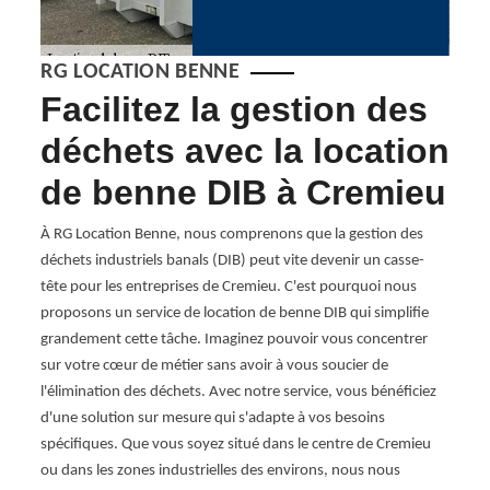
RG LOCATION BENNE
Facilitez la gestion des
Tr
déchets avec la location
lo
de benne DIB à Cremieu
av
IB
Be
À RG Location Benne, nous comprenons que la gestion des
déchets industriels banals (DIB) peut vite devenir un casse-
Vous ê
tête pour les entreprises de Cremieu. C'est pourquoi nous
à 384
proposons un service de location de benne DIB qui simplifie
frir
Nous c
grandement cette tâche. Imaginez pouvoir vous concentrer
 à
déchet
sur votre cœur de métier sans avoir à vous soucier de
 Notre
engage
l'élimination des déchets. Avec notre service, vous bénéficiez
que
pour 
d'une solution sur mesure qui s'adapte à vos besoins
de et
une so
spécifiques. Que vous soyez situé dans le centre de Cremieu
Cremi
ou dans les zones industrielles des environs, nous nous
e de
et cap