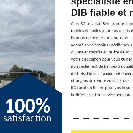
inet
spécialiste e
DIB fiable et 
 d'une gestion des déchets pratique et
oi nous offrons un service de location de
Chez RG Location Benne, nous comp
ité et efficacité. Que vous soyez un
rapides et fiables pour nos clients 
eine rénovation, notre service de
location de bennes DIB, nous nous e
net, nous nous engageons à fournir des
adapté à vos besoins spécifiques. Q
 exigences, et notre équipe se tient à
ou une entreprise en quête de solu
 options. Grâce à notre service de
votre disposition pour vous guider
sur vos projets en toute sérénité. Avec
non seulement de bennes de qualité
de la collecte sur l'ensemble de la zone
déchets. Notre engagement envers u
totale. Faites confiance à RG Location
efforçons de rendre votre expérienc
Pinet.
RG Location Benne pour vos besoin
la différence d'un service personnal
100%
satisfaction