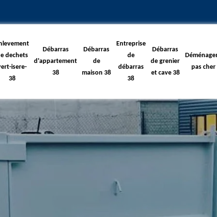
nlevement
Entreprise
Débarras
Débarras
Débarras
e dechets
de
Déménage
d'appartement
de
de grenier
vert-isere-
débarras
pas cher
38
maison 38
et cave 38
38
38