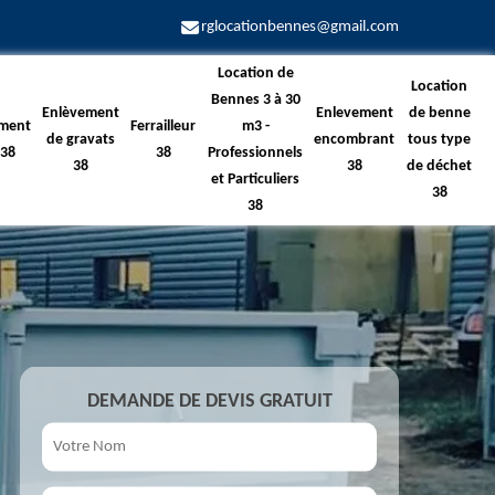
rglocationbennes@gmail.com
Location de
Location
Bennes 3 à 30
Enlèvement
Enlevement
de benne
ment
Ferrailleur
m3 -
de gravats
encombrant
tous type
 38
38
Professionnels
38
38
de déchet
et Particuliers
38
38
DEMANDE DE DEVIS GRATUIT