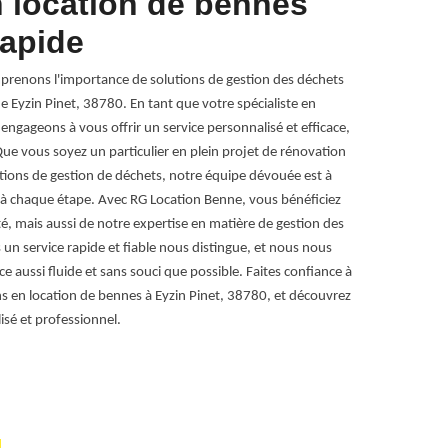
n location de bennes
benne
rapide
à 387
renons l'importance de solutions de gestion des déchets
Vous êtes à la
de Eyzin Pinet, 38780. En tant que votre spécialiste en
Benne, votre q
ngageons à vous offrir un service personnalisé et efficace,
déchets indust
ue vous soyez un particulier en plein projet de rénovation
fluide que pos
tions de gestion de déchets, notre équipe dévouée est à
sur mesure, ad
 à chaque étape. Avec RG Location Benne, vous bénéficiez
différentes tai
, mais aussi de notre expertise en matière de gestion des
petit projet o
n service rapide et fiable nous distingue, et nous nous
prêt à vous co
e aussi fluide et sans souci que possible. Faites confiance à
la location de
s en location de bennes à Eyzin Pinet, 38780, et découvrez
sur ce qui com
isé et professionnel.
alliant expertis