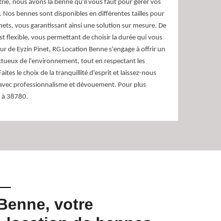
rie, nous avons la benne qu'il vous faut pour gérer vos
. Nos bennes sont disponibles en différentes tailles pour
ets, vous garantissant ainsi une solution sur mesure. De
est flexible, vous permettant de choisir la durée qui vous
ur de Eyzin Pinet, RG Location Benne s'engage à offrir un
ectueux de l'environnement, tout en respectant les
ites le choix de la tranquillité d'esprit et laissez-nous
t avec professionnalisme et dévouement. Pour plus
s à 38780.
Benne, votre
Trouv