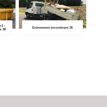
m3 -
Enlevement encombrant 38
rs 38