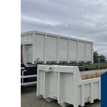
bennes DIB à Eyzin P
Chez RG Location Benne, nous comprenons l'importance
sur mesure pour nos clients à Eyzin Pinet. C'est pourqu
bennes DIB (Déchets Industriels Banals) qui allie flexibil
professionnel de la construction ou un particulier en pl
location s'adapte à vos besoins spécifiques. À Eyzin Pi
bennes de différentes tailles pour répondre à toutes les
votre disposition pour vous conseiller sur les meilleures
location rapide et fiable, vous pouvez vous concentrer 
un simple appel, nous nous chargeons de la livraison et 
de 38780, vous assurant ainsi une tranquillité d'esprit 
Benne pour une gestion des déchets sans souci à Eyzin 