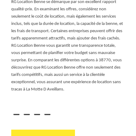
RG Location Benne se démarque par son excellent rapport
 Notre
spécif
qualité-prix. En examinant les offres, considérez non
agner
grande
seulement le coût de location, mais également les services
rience
gérer 
inclus, tels que la durée de location, la capacité de la benne, et
tier
dispon
les frais de transport. Certaines entreprises peuvent offrir des
gamme
de déc
tarifs apparemment attractifs, mais ajouter des frais cachés.
s soyez
De plu
RG Location Benne vous garantit une transparence totale,
plein
de cho
vous permettant de planifier votre budget sans mauvaise
 Benne
de La 
surprise. En comparant les différentes options à 38770, vous
otre
un ser
découvrirez que RG Location Benne offre non seulement des
 bennes
tout e
tarifs compétitifs, mais aussi un service à la clientèle
choix 
exceptionnel, vous assurant une expérience de location sans
 notre
déchet
tracas à La Motte D Aveillans.
dévou
3877