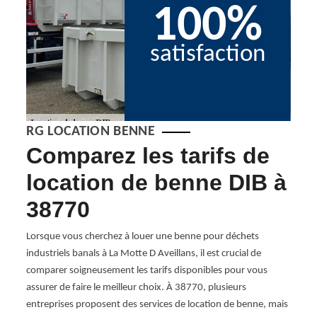
100%
satisfaction
RG LOCATION BENNE
Comparez les tarifs de
So
location de benne DIB à
de
38770
au
IB
Mo
Lorsque vous cherchez à louer une benne pour déchets
industriels banals à La Motte D Aveillans, il est crucial de
Chez 
comparer soigneusement les tarifs disponibles pour vous
d'une 
assurer de faire le meilleur choix. À 38770, plusieurs
frir
Motte
entreprises proposent des services de location de benne, mais
 à
solut