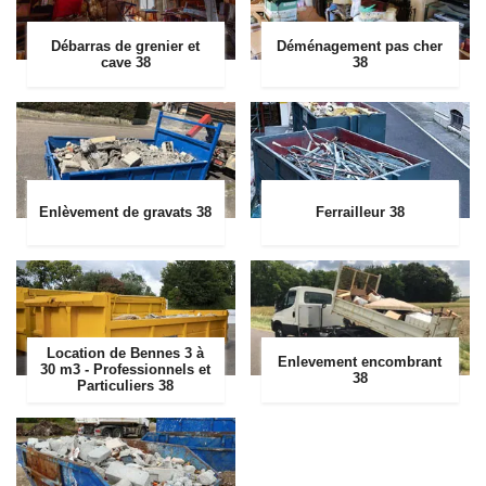
Débarras de grenier et
Déménagement pas cher
cave 38
38
Enlèvement de gravats 38
Ferrailleur 38
Location de Bennes 3 à
Enlevement encombrant
30 m3 - Professionnels et
38
Particuliers 38