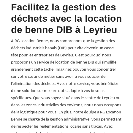
e
Facilitez la gestion des
Le
 à
déchets avec la location
lo
de benne DIB à Leyrieu
av
Be
À RG Location Benne, nous comprenons que la gestion des
déchets industriels banals (DIB) peut vite devenir un casse-
Opter
de
tête pour les entreprises de Leyrieu. C'est pourquoi nous
38460 
proposons un service de location de benne DIB qui simplifie
déchet
ocation
grandement cette tâche. Imaginez pouvoir vous concentrer
RG Lo
x. En
sur votre cœur de métier sans avoir à vous soucier de
effica
de
l'élimination des déchets. Avec notre service, vous bénéficiez
notre
durée
d'une solution sur mesure qui s'adapte à vos besoins
celle 
ort.
spécifiques. Que vous soyez situé dans le centre de Leyrieu ou
dispon
ment
dans les zones industrielles des environs, nous nous occupons
manièr
nne
de la logistique pour vous. En plus, notre équipe à RG Location
plus d
 de
Benne se charge de la gestion administrative, vous permettant
nous 
arant
de respecter les réglementations locales sans tracas. Avec
envir