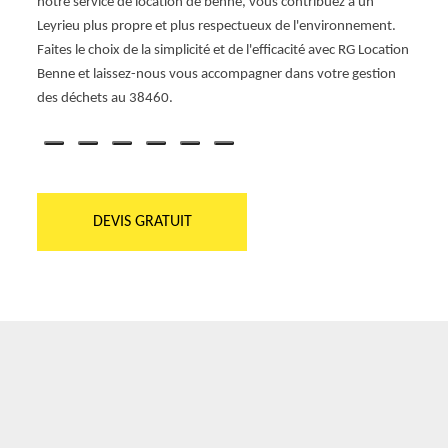
G
notre service de location de benne, vous contribuez à un
ainsi
fs,
Leyrieu plus propre et plus respectueux de l'environnement.
Locat
surant
Faites le choix de la simplicité et de l'efficacité avec RG Location
d'une 
Benne et laissez-nous vous accompagner dans votre gestion
vous c
des déchets au 38460.
DEVIS GRATUIT