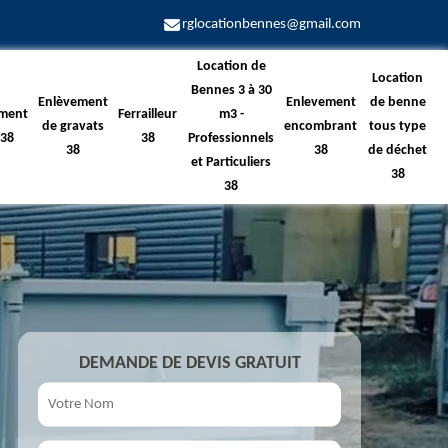
rglocationbennes@gmail.com
Location de
Location
Bennes 3 à 30
Enlèvement
Enlevement
de benne
ment
Ferrailleur
m3 -
de gravats
encombrant
tous type
 38
38
Professionnels
38
38
de déchet
et Particuliers
38
38
DEMANDE DE DEVIS GRATUIT