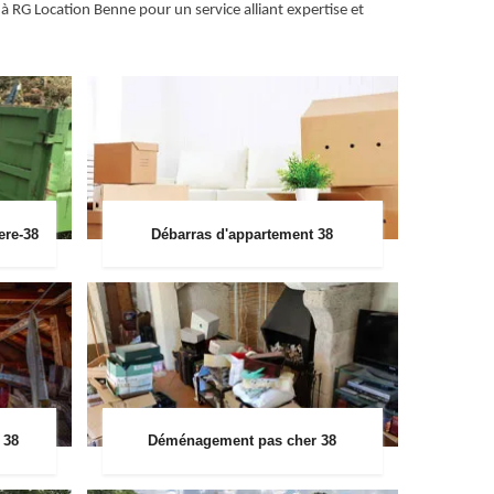
 RG Location Benne pour un service alliant expertise et
ere-38
Débarras d'appartement 38
 38
Déménagement pas cher 38