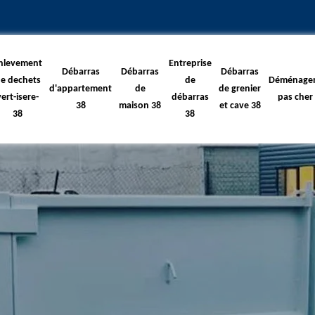
nlevement
Entreprise
Débarras
Débarras
Débarras
e dechets
de
Déménage
d'appartement
de
de grenier
vert-isere-
débarras
pas cher
38
maison 38
et cave 38
38
38