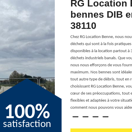
n de benne DIB
RG Location 
ises à
bennes DIB en
38110
 d'une gestion efficace des déchets
Chez RG Location Benne, nous nous 
 proposons des solutions de location de
déchets qui sont à la fois pratique
irigiez une petite entreprise ou une
disponibles à la location partout à
our gérer vos déchets industriels banals
déchets industriels banals. Que v
es pour s'adapter à vos volumes de
nous nous efforçons de vous fournir
. De plus, notre service de location est
maximum. Nos bennes sont idéales 
convient le mieux. Située au cœur de
tout autre type de débris, tout en
ice rapide, efficace et respectueux de
choisissant RG Location Benne, vous
té en vigueur. Faites le choix de la
cœur de ses préoccupations, tout e
 à Montagnieu avec professionnalisme et
flexibles et adaptées à votre situa
100%
s à 38110.
comment nous pouvons vous aide
satisfaction