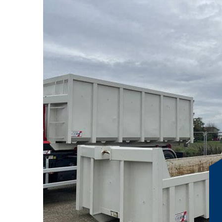
Solutions de locatio
adaptées aux entrepr
Montagnieu
Chez RG Location Benne, nous comprenons l'importance
pour les entreprises à Montagnieu. C'est pourquoi nous
bennes adaptées à chaque besoin spécifique. Que vous d
grande industrie, nous avons la benne qu'il vous faut p
(DIB). Nos bennes sont disponibles en différentes taill
déchets, vous garantissant ainsi une solution sur mesure
flexible, vous permettant de choisir la durée qui vous 
Montagnieu, RG Location Benne s'engage à offrir un serv
l'environnement, tout en respectant les normes de sécuri
tranquillité d'esprit et laissez-nous gérer vos déchets
dévouement. Pour plus d'informations, contactez-nou