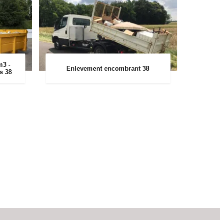
m3 -
Enlevement encombrant 38
rs 38