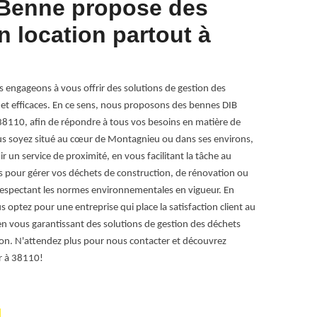
Benne propose des
RG Lo
 location partout à
pour 
3811
engageons à vous offrir des solutions de gestion des
RG Location Be
s et efficaces. En ce sens, nous proposons des bennes DIB
vous offrir un
 38110, afin de répondre à tous vos besoins en matière de
choix à Monta
ous soyez situé au cœur de Montagnieu ou dans ses environs,
pour gérer eff
 un service de proximité, en vous facilitant la tâche au
vous accompagn
pour gérer vos déchets de construction, de rénovation ou
collecte, en p
 respectant les normes environnementales en vigueur. En
mettons un po
 optez pour une entreprise qui place la satisfaction client au
vous proposan
n vous garantissant des solutions de gestion des déchets
artisan ou une 
tion. N'attendez plus pour nous contacter et découvrez
et garantir la
r à 38110!
tranquillité d'