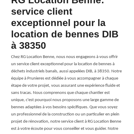
de
RG Location Benne:
RG
service client
pr
exceptionnel pour la
DI
location de bennes DIB
à 
à 38350
projet
Chez 
des so
Chez RG Location Benne, nous nous engageons à vous offrir
uoi
pratiq
un service client exceptionnel pour la location de bennes à
,
DIB di
déchets industriels banals, aussi appelées DIB, à 38350. Notre
ein
répond
équipe à Prunieres est dédiée à vous accompagner à chaque
ue
banal
étape de votre projet, vous assurant une expérience fluide et
ur
ses en
sans tracas. Nous comprenons que chaque chantier est
illes
de pro
unique, c'est pourquoi nous proposons une large gamme de
bennes
bennes adaptées à vos besoins spécifiques. Que vous soyez
de rén
un professionnel de la construction ou un particulier en plein
a
les n
projet de rénovation, notre service client à RG Location Benne
us
Locati
est à votre écoute pour vous conseiller et vous guider. Notre
 à sa
satisf