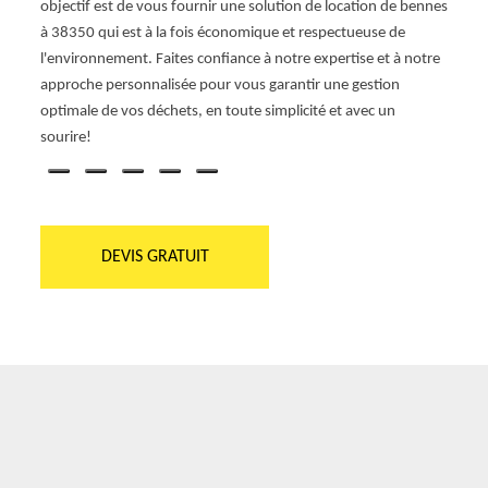
objectif est de vous fournir une solution de location de bennes
on
vous g
à 38350 qui est à la fois économique et respectueuse de
esure,
flexib
l'environnement. Faites confiance à notre expertise et à notre
ieres.
nous 
approche personnalisée pour vous garantir une gestion
aider
optimale de vos déchets, en toute simplicité et avec un
sourire!
DEVIS GRATUIT