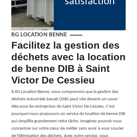
satisfaction
RG LOCATION BENNE
Facilitez la gestion des
Lo
la
déchets avec la location
be
IB
de benne DIB à Saint
pa
Victor De Cessieu
Sa
ion de
À RG Location Benne, nous comprenons que la gestion des
Chez 
r-
déchets industriels banals (DIB) peut vite devenir un casse-
de ge
tête pour les entreprises de Saint Victor De Cessieu. C'est
partic
pourquoi nous proposons un service de location de benne DIB
pourq
e
qui simplifie grandement cette tâche. Imaginez pouvoir vous
mesur
anals.
concentrer sur votre cœur de métier sans avoir à vous soucier
plein
e à
de l'élimination des déchets. Avec notre service, vous
que vo