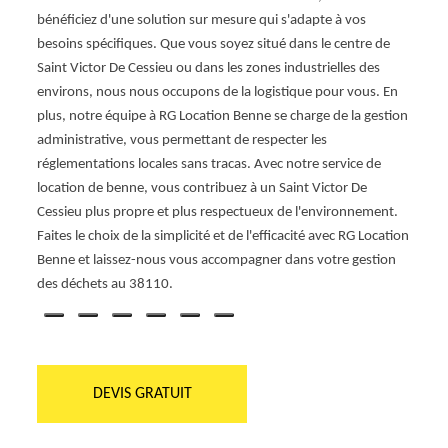
bénéficiez d'une solution sur mesure qui s'adapte à vos
vous. 
besoins spécifiques. Que vous soyez situé dans le centre de
pour s
us
Saint Victor De Cessieu ou dans les zones industrielles des
élimin
environs, nous nous occupons de la logistique pour vous. En
Victo
des
plus, notre équipe à RG Location Benne se charge de la gestion
fourni
une
administrative, vous permettant de respecter les
vous 
réglementations locales sans tracas. Avec notre service de
à sa l
location de benne, vous contribuez à un Saint Victor De
Benne
 RG
Cessieu plus propre et plus respectueux de l'environnement.
adapté
service
Faites le choix de la simplicité et de l'efficacité avec RG Location
Victor
Benne et laissez-nous vous accompagner dans votre gestion
des déchets au 38110.
DEVIS GRATUIT