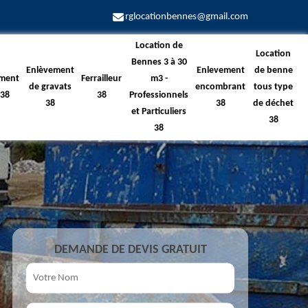
rglocationbennes@gmail.com
Location de
Location
Bennes 3 à 30
Enlèvement
Enlevement
de benne
ment
Ferrailleur
m3 -
de gravats
encombrant
tous type
 38
38
Professionnels
38
38
de déchet
et Particuliers
38
38
DEMANDE DE DEVIS GRATUIT