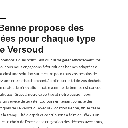
Benne propose des
Le Ve
ées pour chaque type
de be
Le Versoud
À Le Versoud, 
comme RG Locat
enons à quel point il est crucial de gérer efficacement vos
clé en main qu
uoi nous nous engageons à fournir des bennes adaptées à
construction, 
t ainsi une solution sur mesure pour tous vos besoins de
Versoud est un
z une entreprise cherchant à optimiser le tri de vos déchets
de bennes adap
plein projet de rénovation, notre gamme de bennes est conçue
transport, vou
ifiques. Grâce à notre expertise et notre passion pour
l'élimination 
 un service de qualité, toujours en tenant compte des
l'environnemen
fiques de Le Versoud. Avec RG Location Benne, fini le casse-
choisissant RG
 la tranquillité d'esprit et contribuons à faire de 38420 un
et respect des
ites le choix de l'excellence en gestion des déchets avec nous,