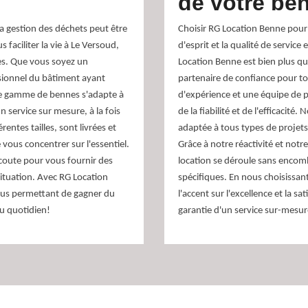
de votre be
 gestion des déchets peut être
Choisir RG Location Benne pour l
faciliter la vie à Le Versoud,
d'esprit et la qualité de servic
nes. Que vous soyez un
Location Benne est bien plus qu
ssionnel du bâtiment ayant
partenaire de confiance pour t
rge gamme de bennes s'adapte à
d'expérience et une équipe de 
 service sur mesure, à la fois
de la fiabilité et de l'efficacit
ntes tailles, sont livrées et
adaptée à tous types de projets,
vous concentrer sur l'essentiel.
Grâce à notre réactivité et notr
écoute pour vous fournir des
location se déroule sans encomb
situation. Avec RG Location
spécifiques. En nous choisissan
vous permettant de gagner du
l'accent sur l'excellence et la s
au quotidien!
garantie d'un service sur-mesur