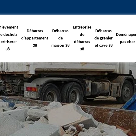
nlevement
Entreprise
Débarras
Débarras
Débarras
e dechets
de
Déménage
d'appartement
de
de grenier
vert-isere-
débarras
pas cher
38
maison 38
et cave 38
38
38