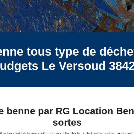
enne tous type de déchet
udgets Le Versoud 384
de benne par RG Location Ben
sortes
est essentiel de gérer efficacement les déchets de toutes sortes, que vous 