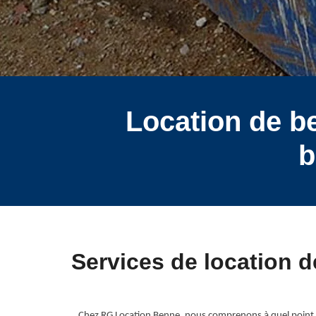
Location de b
b
Services de location 
Chez RG Location Benne, nous comprenons à quel point il 