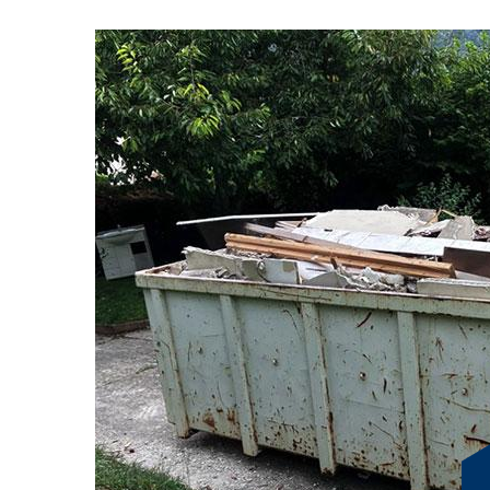
Le Versoud: Des ben
polyvalentes pour un
optimale des déchets
Située au cœur de Le Versoud, RG Location Benne s'imp
gestion des déchets, offrant des solutions innovantes 
variés de la région 38420. Dans un monde où la gestion
complexe, nous nous efforçons de fournir des bennes de
parfaitement dans l'environnement urbain de Le Verso
atout précieux pour les entreprises, les particuliers et le
efficacement les déchets tout en respectant les normes 
Grâce à notre engagement pour la durabilité et l'innova
des solutions sur mesure, garantissant à Le Versoud un
de l'environnement. Nos services sur mesure et notre a