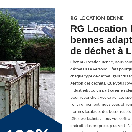
RG LOCATION BENNE
nes
RG Location 
e gestion
bennes adapt
de déchet à 
ose comme un acteur essentiel dans la
Chez RG Location Benne, nous compr
et polyvalentes adaptées aux besoins
déchets à Le Versoud. C'est pourq
 des déchets devient de plus en plus
chaque type de déchet, garantissan
 haute qualité, conçues pour s'intégrer
gestion des déchets. Que vous soye
ud. Nos bennes polyvalentes sont un
industriels, ou un particulier en 
s collectivités, leur permettant de gérer
pour répondre à vos exigences spéc
environnementales les plus strictes.
l'environnement, nous vous offrons
tion, RG Location Benne s'engage à offrir
normes locales et des besoins spéci
 avenir plus propre et plus respectueux
tête des déchets : nous vous offrons
pproche centrée sur le client nous
endroit plus propre et plus vert. Fa