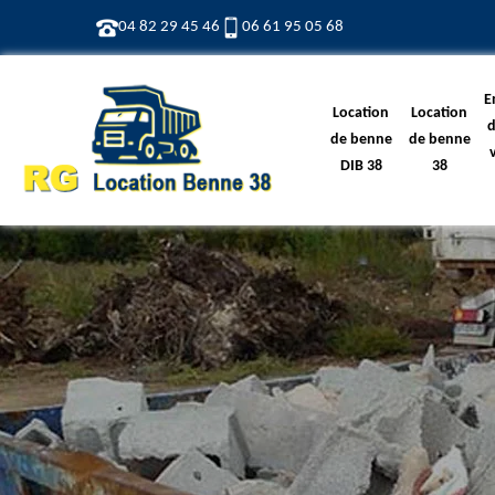
04 82 29 45 46
06 61 95 05 68
E
Location
Location
d
de benne
de benne
DIB 38
38