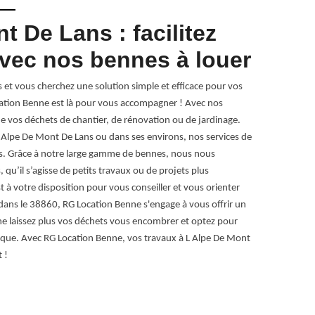
t De Lans : facilitez
Des b
avec nos bennes à louer
imméd
3886
 et vous cherchez une solution simple et efficace pour vos
cation Benne est là pour vous accompagner ! Avec nos
Vous cherchez 
 de vos déchets de chantier, de rénovation ou de jardinage.
cherchez pas p
 Alpe De Mont De Lans ou dans ses environs, nos services de
disponibles i
us. Grâce à notre large gamme de bennes, nous nous
pouvoir vous d
 qu’il s’agisse de petits travaux ou de projets plus
de location de
t à votre disposition pour vous conseiller et vous orienter
de faire le gr
e dans le 38860, RG Location Benne s'engage à vous offrir un
savons à quel 
, ne laissez plus vos déchets vous encombrer et optez pour
engageons à vo
ique. Avec RG Location Benne, vos travaux à L Alpe De Mont
découvrez com
 !
38860 propre 
déchets en tout