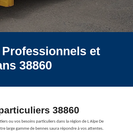
 Professionnels et
ans 38860
particuliers 38860
rs ou vos besoins particuliers dans la région de L Alpe De
otre large gamme de bennes saura répondre à vos attentes.