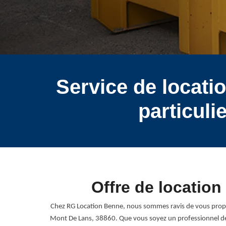
Service de locati
particul
Offre de location
Chez RG Location Benne, nous sommes ravis de vous propose
Mont De Lans, 38860. Que vous soyez un professionnel de 