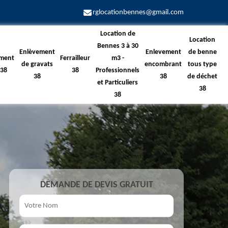
rglocationbennes@gmail.com
Location de
Location
Bennes 3 à 30
Enlèvement
Enlevement
de benne
ment
Ferrailleur
m3 -
de gravats
encombrant
tous type
 38
38
Professionnels
38
38
de déchet
et Particuliers
38
38
DEMANDE DE DEVIS GRATUIT