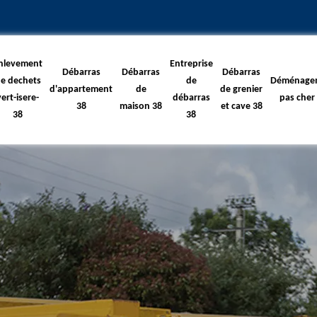
nlevement
Entreprise
Débarras
Débarras
Débarras
e dechets
de
Déménage
d'appartement
de
de grenier
vert-isere-
débarras
pas cher
38
maison 38
et cave 38
38
38