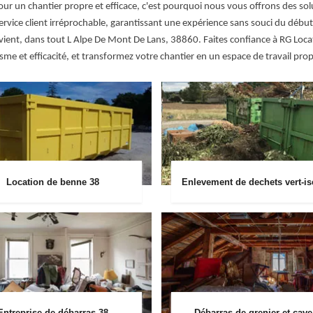
r un chantier propre et efficace, c'est pourquoi nous vous offrons des sol
service client irréprochable, garantissant une expérience sans souci du déb
convient, dans tout L Alpe De Mont De Lans, 38860. Faites confiance à RG L
sme et efficacité, et transformez votre chantier en un espace de travail pro
Location de benne 38
Enlevement de dechets vert-is
Entreprise de débarras 38
Débarras de grenier et cave