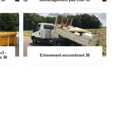
m3 -
Enlevement encombrant 38
rs 38