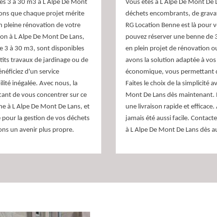
nes 3 à 30 m3 à L Alpe De Mont
Vous êtes à L Alpe De Mont De 
ons que chaque projet mérite
déchets encombrants, de gravats
n pleine rénovation de votre
RG Location Benne est là pour v
ion à L Alpe De Mont De Lans,
pouvez réserver une benne de 3
e 3 à 30 m3, sont disponibles
en plein projet de rénovation o
tits travaux de jardinage ou de
avons la solution adaptée à vos 
néficiez d'un service
économique, vous permettant de
lité inégalée. Avec nous, la
Faites le choix de la simplicité
tant de vous concentrer sur ce
Mont De Lans dès maintenant. 
ne à L Alpe De Mont De Lans, et
une livraison rapide et efficace
 pour la gestion de vos déchets
jamais été aussi facile. Conta
sons un avenir plus propre.
à L Alpe De Mont De Lans dès au