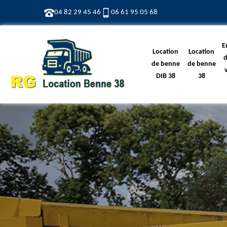
04 82 29 45 46
06 61 95 05 68
E
Location
Location
d
de benne
de benne
DIB 38
38