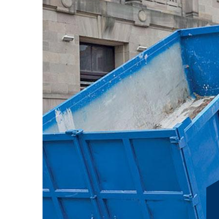
38860 : choisissez vo
3 et 30 m3
À RG Location Benne, nous comprenons l'importance de 
besoins de gestion des déchets à L Alpe De Mont De Lan
propose une gamme variée de bennes de 3 à 30 m3 pour 
soient de petite ou de grande envergure. Que vous soye
simplement en train de désencombrer votre maison, nous
bennes sont disponibles en différentes tailles, vous offra
vos déchets de manière efficace et respectueuse de l
vous fournir un service de qualité à 38860, avec une li
convenance. Choisir RG Location Benne, c'est opter pou
des déchets simplifiée, vous laissant l'esprit tranquille 
N'hésitez pas à nous contacter pour découvrir commen
Mont De Lans.