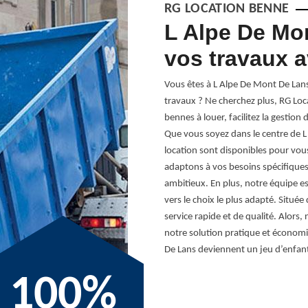
RG LOCATION BENNE
tre benne entre
L Alpe De Mon
vos travaux 
disposer de la benne parfaite pour vos
Vous êtes à L Alpe De Mont De Lans
s. Située à 38860, notre entreprise
travaux ? Ne cherchez plus, RG Lo
s'adapter à tous vos projets, qu'ils
bennes à louer, facilitez la gestion
z en plein chantier de construction ou
Que vous soyez dans le centre de L
 avons la solution qu'il vous faut. Nos
location sont disponibles pour vo
nt la flexibilité nécessaire pour gérer
adaptons à vos besoins spécifiques,
'environnement. Nous nous engageons à
ambitieux. En plus, notre équipe es
vraison rapide et un ramassage à votre
vers le choix le plus adapté. Situé
r un service personnalisé et une gestion
service rapide et de qualité. Alors
pour vous concentrer sur l'essentiel.
notre solution pratique et économ
t nous pouvons vous aider à L Alpe De
De Lans deviennent un jeu d’enfant
100%