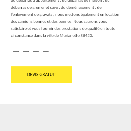
 n’y a
du débarras d’appartement ; du débarras de maison ; du
jour)
G
débarras de grenier et cave ; du déménagement ; de
chèqu
l’enlèvement de gravats ; nous mettons également en location
dispo
z dans
des camions bennes et des bennes. Nous saurons vous
métau
ette
satisfaire et vous fournir des prestations de qualité en toute
propo
chez
circonstance dans la ville de Murianette 38420.
DEVIS GRATUIT