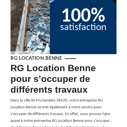
100%
satisfaction
RG LOCATION BENNE
e
RG Location Benne
Ra
pour s’occuper de
Lo
différents travaux
Dans l
Benne
Dans la ville de Murianette 38420, notre entreprise RG
profe
 peut
Location Benne se met également à votre service pour
revalo
e
s’occuper de différents travaux. En effet, vous pouvez faire
trié, 
ennes
appel à notre entreprise RG Location Benne pour s’occuper :
peut l