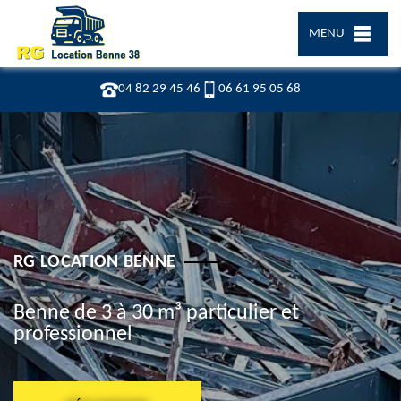
MENU
04 82 29 45 46
06 61 95 05 68
RG LOCATION BENNE
Benne de 3 à 30 m³ particulier et
professionnel