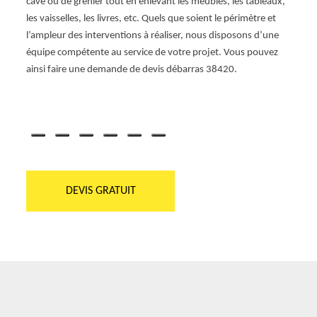
cave ou de grenier tout en enlevant les meubles, les tableaux,
grenie
les vaisselles, les livres, etc. Quels que soient le périmètre et
déroul
l’ampleur des interventions à réaliser, nous disposons d’une
débar
ation
équipe compétente au service de votre projet. Vous pouvez
presta
er
ainsi faire une demande de devis débarras 38420.
de vot
actez-
d’assu
DEVIS GRATUIT