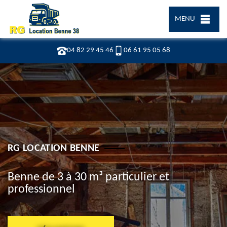
MENU
04 82 29 45 46
06 61 95 05 68
RG LOCATION BENNE
Benne de 3 à 30 m³ particulier et
professionnel