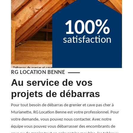
100%
satisfaction
RG LOCATION BENNE
t
Au service de vos
En
projets de débarras
de
Pour tout besoin de débarras de grenier et cave pas cher à
Deman
Murianette, RG Location Benne est votre professionnel. Pour
exper
 cube
votre demande, vous pouvez nous contacter. Avec notre
pour u
ts
équipe vous pouvez vous débarrasser des encombrants de
profes