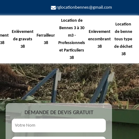
rglocationbennes@gmail.com
Location de
Location
Bennes 3 à 30
Enlèvement
Enlevement
de benne
ment
Ferrailleur
m3 -
de gravats
encombrant
tous type
 38
38
Professionnels
38
38
de déchet
et Particuliers
38
38
DEMANDE DE DEVIS GRATUIT