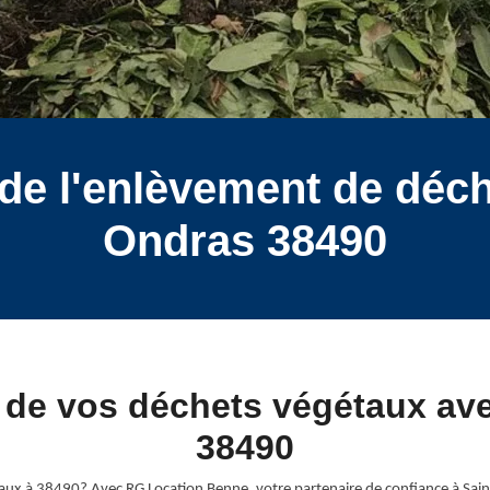
de l'enlèvement de déch
Ondras 38490
t de vos déchets végétaux a
38490
taux à 38490? Avec RG Location Benne, votre partenaire de confiance à Sa