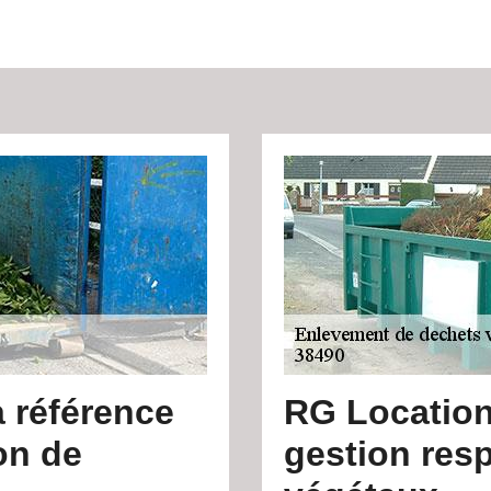
 référence
RG Location
on de
gestion res