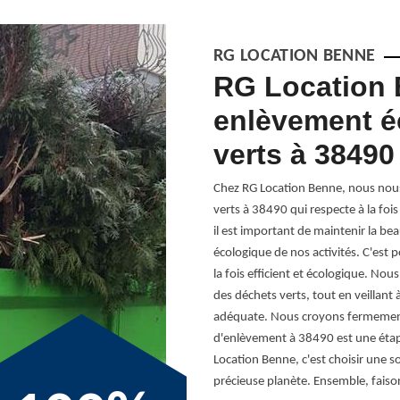
RG LOCATION BENNE
 carbone avec
RG Location 
tion des déchets
enlèvement é
verts à 38490
 de protéger notre planète pour les
Chez RG Location Benne, nous nous
à découvrir notre service de gestion des
verts à 38490 qui respecte à la fo
t votre empreinte carbone. En optant
il est important de maintenir la be
un avenir plus durable. Notre équipe
écologique de nos activités. C'est
re écologique, en les transformant en
la fois efficient et écologique. Nou
issions de gaz à effet de serre, cette
des déchets verts, tout en veillant
ndras, favorisant ainsi la biodiversité
adéquate. Nous croyons fermement
choix d'un service qui respecte
d'enlèvement à 38490 est une étape
emble, faisons de 38490 un modèle de
Location Benne, c'est choisir une so
tive pour un avenir plus vert et plus
précieuse planète. Ensemble, fais