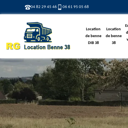
04 82 29 45 46
06 61 95 05 68
E
Location
Location
d
de benne
de benne
DIB 38
38