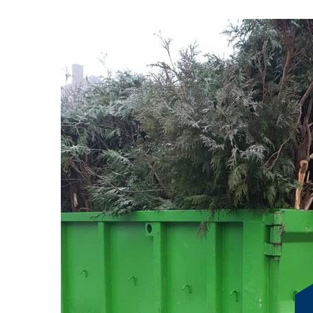
Réduisez l'empreinte
notre service de ges
verts à 38490
Chez RG Location Benne, nous comprenons l'importance
générations futures. C'est pourquoi nous vous invitons 
déchets verts à 38490, conçu pour réduire efficacemen
pour notre solution à Saint Ondras, vous contribuez à 
d'experts s'engage à traiter vos déchets verts de maniè
compost de qualité supérieure. En plus de réduire les ém
démarche enrichit le sol de notre belle région de Saint O
locale. En choisissant RG Location Benne, vous faites le 
l'environnement tout en répondant à vos besoins. Ens
gestion durable des déchets verts. Rejoignez notre initia