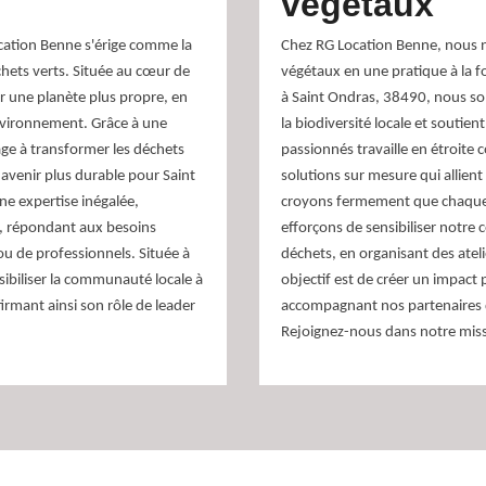
végétaux
cation Benne s'érige comme la
Chez RG Location Benne, nous n
hets verts. Située au cœur de
végétaux en une pratique à la f
 une planète plus propre, en
à Saint Ondras, 38490, nous so
environnement. Grâce à une
la biodiversité locale et soutien
ge à transformer les déchets
passionnés travaille en étroite
 avenir plus durable pour Saint
solutions sur mesure qui allient
ne expertise inégalée,
croyons fermement que chaque 
de, répondant aux besoins
efforçons de sensibiliser notre
 ou de professionnels. Située à
déchets, en organisant des atel
ibiliser la communauté locale à
objectif est de créer un impact
firmant ainsi son rôle de leader
accompagnant nos partenaires da
Rejoignez-nous dans notre missi