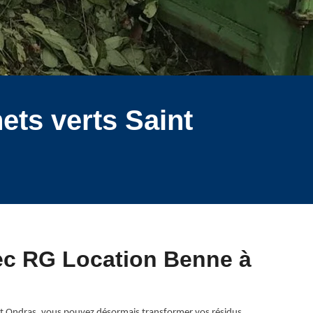
ets verts Saint
vec RG Location Benne à
int Ondras, vous pouvez désormais transformer vos résidus