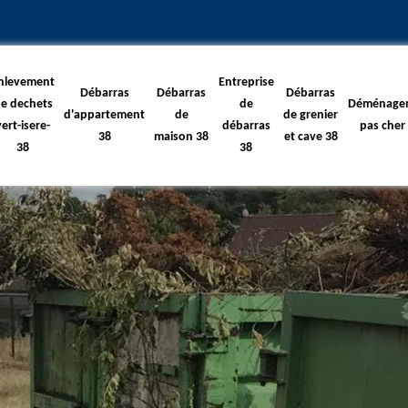
nlevement
Entreprise
Débarras
Débarras
Débarras
e dechets
de
Déménage
d'appartement
de
de grenier
vert-isere-
débarras
pas cher
38
maison 38
et cave 38
38
38