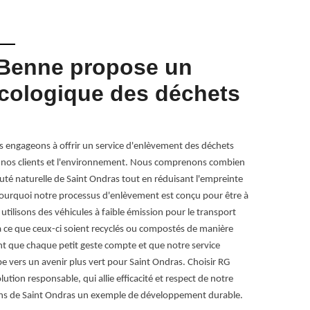
Benne propose un
Servi
cologique des déchets
de dé
38490
 engageons à offrir un service d'enlèvement des déchets
L'enlèvement d
is nos clients et l'environnement. Nous comprenons combien
et sain. Que c
auté naturelle de Saint Ondras tout en réduisant l'empreinte
végétaux comme
 pourquoi notre processus d'enlèvement est conçu pour être à
problème. À S
s utilisons des véhicules à faible émission pour le transport
verts efficace
 à ce que ceux-ci soient recyclés ou compostés de manière
de professionn
 que chaque petit geste compte et que notre service
écologique. No
 vers un avenir plus vert pour Saint Ondras. Choisir RG
contribue égal
lution responsable, qui allie efficacité et respect de notre
bénéficiez d'u
ons de Saint Ondras un exemple de développement durable.
ponctuelle ou 