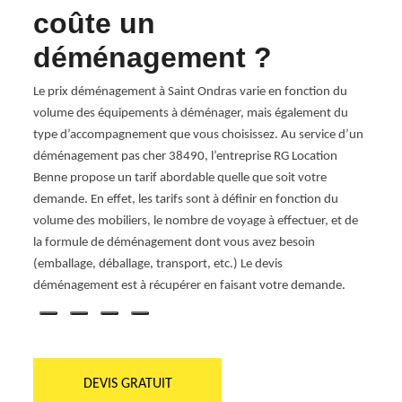
coûte un
Se
déménagement ?
ntion
Pour 
spécia
Le prix déménagement à Saint Ondras varie en fonction du
 les
mobili
volume des équipements à déménager, mais également du
l’org
type d’accompagnement que vous choisissez. Au service d’un
Nous
d’orga
déménagement pas cher 38490, l’entreprise RG Location
faut e
Benne propose un tarif abordable quelle que soit votre
inter
demande. En effet, les tarifs sont à définir en fonction du
démén
volume des mobiliers, le nombre de voyage à effectuer, et de
Vous
même 
la formule de déménagement dont vous avez besoin
 à
organi
(emballage, déballage, transport, etc.) Le devis
déménagement est à récupérer en faisant votre demande.
DEVIS GRATUIT