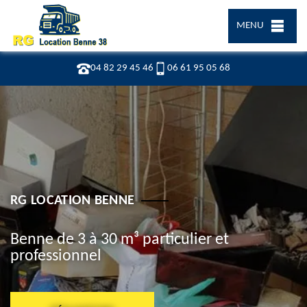
MENU
04 82 29 45 46
06 61 95 05 68
RG LOCATION BENNE
Benne de 3 à 30 m³ particulier et
professionnel