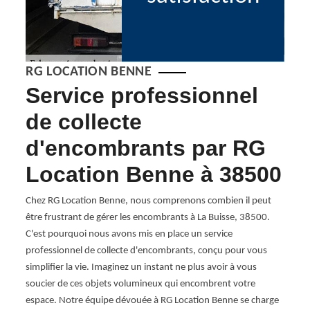
RG LOCATION BENNE
s
Service professionnel
La
G
de collecte
dé
d'encombrants par RG
fi
Location Benne à 38500
e
Chez RG Location Benne, nous comprenons combien il peut
À La B
être frustrant de gérer les encombrants à La Buisse, 38500.
mainte
herchez
C'est pourquoi nous avons mis en place un service
C’est
 !
professionnel de collecte d'encombrants, conçu pour vous
débar
simplifier la vie. Imaginez un instant ne plus avoir à vous
simpl
ous
soucier de ces objets volumineux qui encombrent votre
38500
a fois
espace. Notre équipe dévouée à RG Location Benne se charge
objet