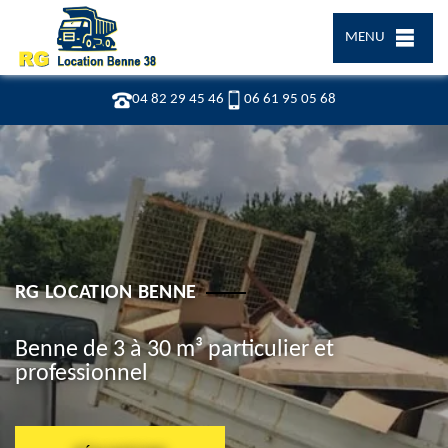
MENU
04 82 29 45 46
06 61 95 05 68
RG LOCATION BENNE
Benne de 3 à 30 m³ particulier et
professionnel