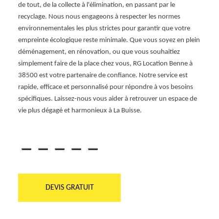
lus à
de tout, de la collecte à l'élimination, en passant par le
simpl
recyclage. Nous nous engageons à respecter les normes
servic
sure
environnementales les plus strictes pour garantir que votre
pour v
le,
empreinte écologique reste minimale. Que vous soyez en plein
soyez
 soyez
déménagement, en rénovation, ou que vous souhaitiez
simpl
Buisse,
simplement faire de la place chez vous, RG Location Benne à
Locat
sser
38500 est votre partenaire de confiance. Notre service est
Avec n
rapide, efficace et personnalisé pour répondre à vos besoins
accuei
'hui
spécifiques. Laissez-nous vous aider à retrouver un espace de
vie plus dégagé et harmonieux à La Buisse.
DEVIS GRATUIT