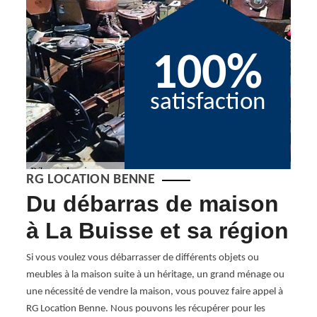
100%
satisfaction
RG LOCATION BENNE
Du débarras de maison
Se
00
à La Buisse et sa région
de
Bu
ge de
Si vous voulez vous débarrasser de différents objets ou
lus
meubles à la maison suite à un héritage, un grand ménage ou
Avez-
as de
une nécessité de vendre la maison, vous pouvez faire appel à
l’enc
RG Location Benne. Nous pouvons les récupérer pour les