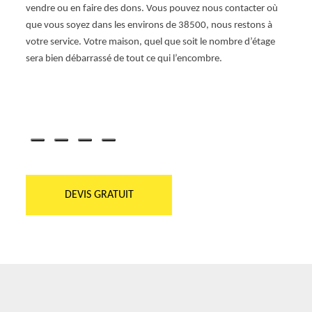
dans l
e la
vendre ou en faire des dons. Vous pouvez nous contacter où
mobili
ser un
que vous soyez dans les environs de 38500, nous restons à
bibelo
votre service. Votre maison, quel que soit le nombre d’étage
Vous p
sera bien débarrassé de tout ce qui l’encombre.
qu’il 
à nos
débarr
DEVIS GRATUIT