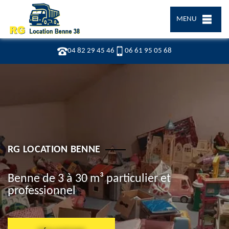
MENU
04 82 29 45 46
06 61 95 05 68
RG LOCATION BENNE
Benne de 3 à 30 m³ particulier et
professionnel