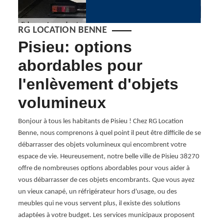
RG LOCATION BENNE
Pisieu: options
RG
abordables pour
vo
l'enlèvement d'objets
e
volumineux
ef
eur à
Bonjour à tous les habitants de Pisieu ! Chez RG Location
Chez 
38270
Benne, nous comprenons à quel point il peut être difficile de se
être f
ent.
débarrasser des objets volumineux qui encombrent votre
pourq
ipe de
espace de vie. Heureusement, notre belle ville de Pisieu 38270
effica
s
offre de nombreuses options abordables pour vous aider à
débar
ous
vous débarrasser de ces objets encombrants. Que vous ayez
obsol
voir
un vieux canapé, un réfrigérateur hors d'usage, ou des
est pr
ous
meubles qui ne vous servent plus, il existe des solutions
person
otre
adaptées à votre budget. Les services municipaux proposent
l'élim