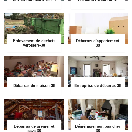
Location de benne DIB 38
Location de benne 38
Enlevement de dechets
Débarras d'appartement
vert-isere-38
38
Débarras de maison 38
Entreprise de débarras 38
Débarras de grenier et
Déménagement pas cher
cave 38
38