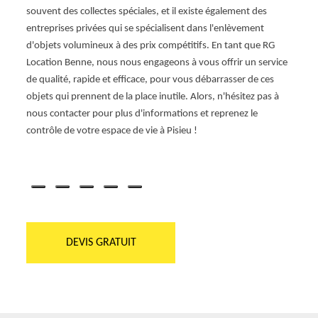
les,
souvent des collectes spéciales, et il existe également des
parfai
par les
entreprises privées qui se spécialisent dans l'enlèvement
garant
avez
d'objets volumineux à des prix compétitifs. En tant que RG
envir
raité
Location Benne, nous nous engageons à vous offrir un service
choisi
otre
de qualité, rapide et efficace, pour vous débarrasser de ces
gesti
en vous
objets qui prennent de la place inutile. Alors, n'hésitez pas à
atten
t notre
nous contacter pour plus d'informations et reprenez le
laisse
contrôle de votre espace de vie à Pisieu !
oppor
prouv
manièr
DEVIS GRATUIT