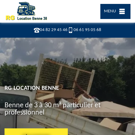
MENU
04 82 29 45 46
06 61 95 05 68
RG LOCATION BENNE
Benne de 3 à 30 m³ particulier et
professionnel