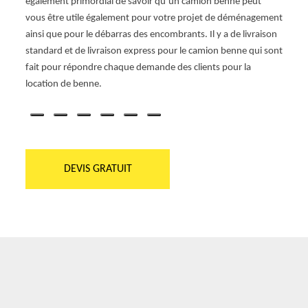
 nous
également primordial de savoir qu’un camion benne peut
locat
s.
vous être utile également pour votre projet de déménagement
évacua
ainsi que pour le débarras des encombrants. Il y a de livraison
toute 
onction
standard et de livraison express pour le camion benne qui sont
dispos
fait pour répondre chaque demande des clients pour la
requê
location de benne.
DEVIS GRATUIT