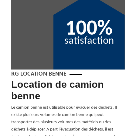
100%
satisfaction
RG LOCATION BENNE
ion
Location de camion
Po
benne
ca
 ou
Le camion benne est utilisable pour évacuer des déchets. Il
RG Lo
tons à
existe plusieurs volumes de camion benne qui peut
servi
vez
transporter des plusieurs volumes des matériels ou des
les pa
es
déchets à déplacer. A part l’évacuation des déchets, il est
différ