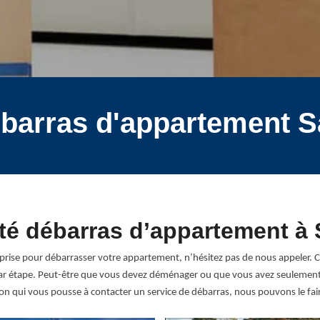
ébarras d'appartement Sa
té débarras d’appartement à S
eprise pour débarrasser votre appartement, n’hésitez pas de nous appeler. C
par étape. Peut-être que vous devez déménager ou que vous avez seulement 
son qui vous pousse à contacter un service de débarras, nous pouvons le fai