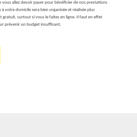
vous allez devoir payer pour bénéficier de nos prestations
d’intervention
n à votre domicile sera bien organisée et réalisée plus
à votre servic
atuit, surtout si vous le faites en ligne. Il faut en effet
soit la quanti
ur prévenir un budget insuffisant.
large choix. 