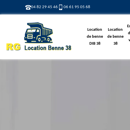
04 82 29 45 46
06 61 95 05 68
E
Location
Location
d
de benne
de benne
DIB 38
38