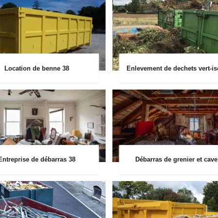
Location de benne 38
Enlevement de dechets vert-is
Entreprise de débarras 38
Débarras de grenier et cave