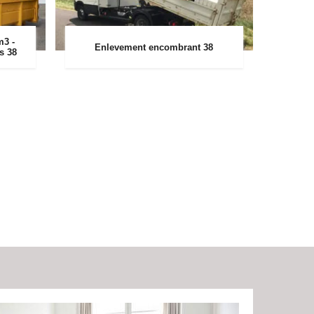
m3 -
Enlevement encombrant 38
rs 38