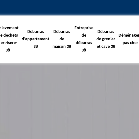
nlevement
Entreprise
Débarras
Débarras
Débarras
e dechets
de
Déménage
d'appartement
de
de grenier
vert-isere-
débarras
pas cher
38
maison 38
et cave 38
38
38