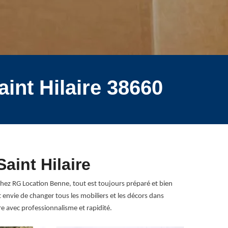
int Hilaire 38660
aint Hilaire
hez RG Location Benne, tout est toujours préparé et bien
envie de changer tous les mobiliers et les décors dans
re avec professionnalisme et rapidité.