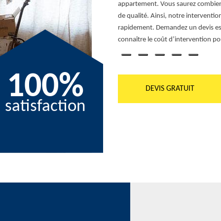
 chaque fois. Cela peut être dû à un
appartement. Vous saurez combien 
rs inutiles, etc. En tout cas, RG
de qualité. Ainsi, notre interventio
 et de qualité quel que soit le volume
rapidement. Demandez un devis est gr
s.
connaître le coût d’intervention po
100%
DEVIS GRATUIT
satisfaction