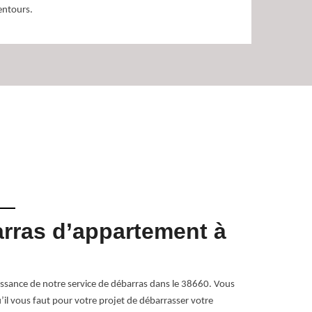
entours.
arras d’appartement à
Le de
Hilair
sance de notre service de débarras dans le 38660. Vous
Il arrive de d
il vous faut pour votre projet de débarrasser votre
s’agit ici d’u