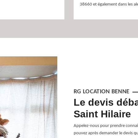
38660 et également dans les al
RG LOCATION BENNE
arras
Le devis déb
ilaire
Saint Hilaire
ppel à une équipe de débarrasseurs
Appelez-nous pour prendre connais
z déjà changé d’appartement, vous
pouvez après demander le devis qu’