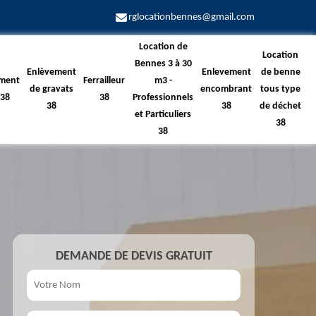
rglocationbennes@gmail.com
Location de
Location
Bennes 3 à 30
Enlèvement
Enlevement
de benne
ment
Ferrailleur
m3 -
de gravats
encombrant
tous type
 38
38
Professionnels
38
38
de déchet
et Particuliers
38
38
DEMANDE DE DEVIS GRATUIT