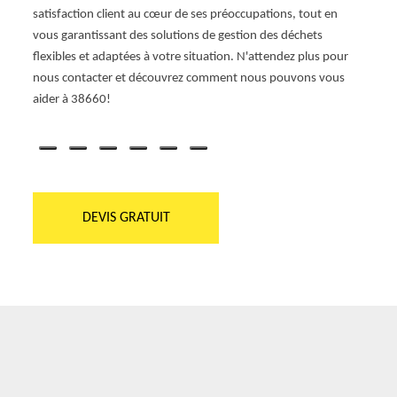
tion
satisfaction client au cœur de ses préoccupations, tout en
soit s
c une
vous garantissant des solutions de gestion des déchets
devie
flexibles et adaptées à votre situation. N'attendez plus pour
sur c
nous contacter et découvrez comment nous pouvons vous
Locati
aider à 38660!
DEVIS GRATUIT