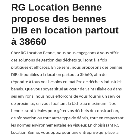
RG Location Benne
Tr
 en
propose des bennes
lo
e
DIB en location partout
av
à 38660
Be
des
ets,
Chez RG Location Benne, nous nous engageons à vous offrir
Vous ê
s
des solutions de gestion des déchets qui sont à la fois
à 386
s vous
pratiques et efficaces. En ce sens, nous proposons des bennes
Nous c
r vos
DIB disponibles à la location partout à 38660, afin de
déchet
r
répondre à tous vos besoins en matière de déchets industriels
engage
llié
banals. Que vous soyez situé au cœur de Saint Hilaire ou dans
pour 
. En
ses environs, nous nous efforçons de vous fournir un service
une so
de proximité, en vous facilitant la tâche au maximum. Nos
Saint 
vous
bennes sont idéales pour gérer vos déchets de construction,
taille
os
de rénovation ou tout autre type de débris, tout en respectant
que ce
pter à
les normes environnementales en vigueur. En choisissant RG
sommes
re. En
Location Benne, vous optez pour une entreprise qui place la
vous c