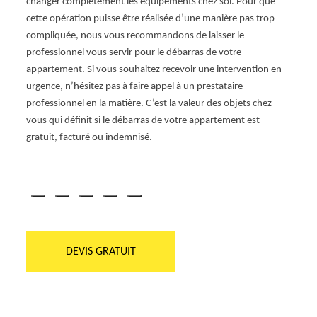
changer complètement les équipements chez soi. Pour que
est
cette opération puisse être réalisée d’une manière pas trop
Appel
rtant,
compliquée, nous vous recommandons de laisser le
quell
Qu’est
professionnel vous servir pour le débarras de votre
toujou
, un
appartement. Si vous souhaitez recevoir une intervention en
effic
urgence, n’hésitez pas à faire appel à un prestataire
aucun
s
professionnel en la matière. C’est la valeur des objets chez
vous d
vous qui définit si le débarras de votre appartement est
Après
gratuit, facturé ou indemnisé.
pour q
débar
Benne
DEVIS GRATUIT