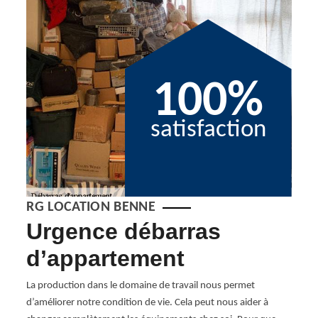
100%
satisfaction
RG LOCATION BENNE
Urgence débarras
No
t
d’appartement
dé
à 
La production dans le domaine de travail nous permet
d’améliorer notre condition de vie. Cela peut nous aider à
Su