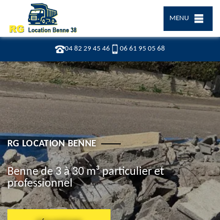
MENU
04 82 29 45 46
06 61 95 05 68
RG LOCATION BENNE
Benne de 3 à 30 m³ particulier et
professionnel