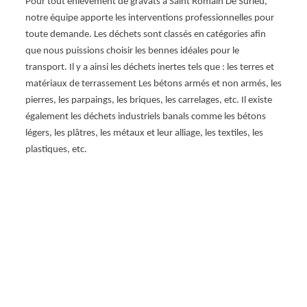
cile à
Pour tout enlèvement de gravats à Saint Romain De Surieu,
L’entr
ne
notre équipe apporte les interventions professionnelles pour
l'enlè
taire.
toute demande. Les déchets sont classés en catégories afin
rénova
 ne
que nous puissions choisir les bennes idéales pour le
Notre 
asser
transport. Il y a ainsi les déchets inertes tels que : les terres et
terras
nt
matériaux de terrassement Les bétons armés et non armés, les
carrel
pierres, les parpaings, les briques, les carrelages, etc. Il existe
volum
également les déchets industriels banals comme les bétons
nos p
cette
légers, les plâtres, les métaux et leur alliage, les textiles, les
enlève
plastiques, etc.
obteni