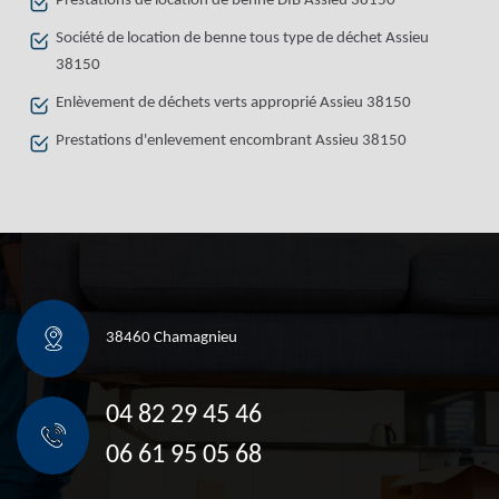
Prestations de location de benne DIB Assieu 38150
Société de location de benne tous type de déchet Assieu
38150
Enlèvement de déchets verts approprié Assieu 38150
Prestations d'enlevement encombrant Assieu 38150
38460 Chamagnieu
04 82 29 45 46
06 61 95 05 68