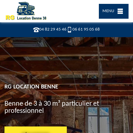
MENU
04 82 29 45 46
06 61 95 05 68
RG LOCATION BENNE
Benne de 3 à 30 m³ particulier et
professionnel