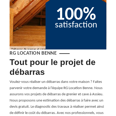
100%
satisfaction
RG LOCATION BENNE
Tout pour le projet de
Pr
débarras
et
Voulez-vous réaliser un débarras dans votre maison ? Faites
Comme
 le
parvenir votre demande à l’équipe RG Location Benne. Nous
dépend
avez
assurons vos projets de débarras de grenier et cave à Assieu.
d’abor
Nous proposons une estimation des débarras à faire avec un
vous a
eubles
devis gratuit. Le diagnostic des travaux à réaliser permet ainsi
débar
me des
de définir le coût du débarras. Avec nos professionnels, vous
ne pas