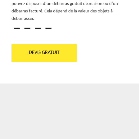
s
pouvez disposer d’un débarras gratuit de maison ou d’un
d’eng
 en
débarras facturé. Cela dépend de la valeur des objets à
devis 
débarrasser.
projet
DEVIS GRATUIT