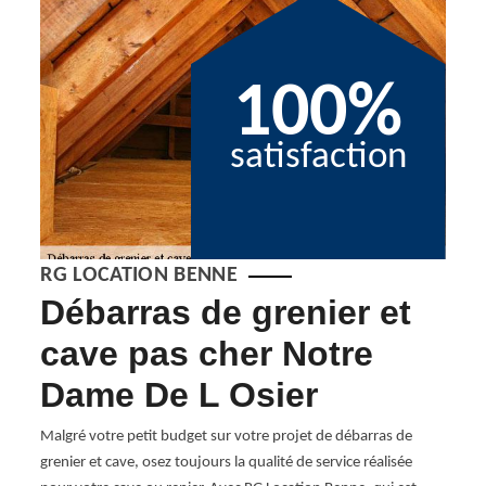
100%
satisfaction
RG LOCATION BENNE
Débarras de grenier et
Dé
ion
cave pas cher Notre
ca
Dame De L Osier
Os
Malgré votre petit budget sur votre projet de débarras de
Un déb
bli en
grenier et cave, osez toujours la qualité de service réalisée
mètre 