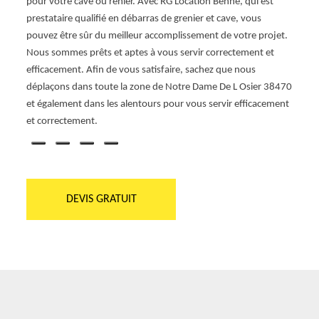
ue des
pour votre cave ou renier. Avec RG Location Benne, qui est
différ
arif
prestataire qualifié en débarras de grenier et cave, vous
de sal
barras
pouvez être sûr du meilleur accomplissement de votre projet.
n’hés
s
Nous sommes prêts et aptes à vous servir correctement et
profes
re
efficacement. Afin de vous satisfaire, sachez que nous
Benne 
déplaçons dans toute la zone de Notre Dame De L Osier 38470
sans f
et également dans les alentours pour vous servir efficacement
nous 
et correctement.
DEVIS GRATUIT