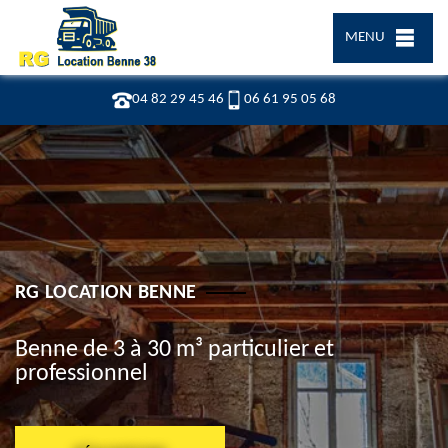
MENU
04 82 29 45 46
06 61 95 05 68
RG LOCATION BENNE
Benne de 3 à 30 m³ particulier et
professionnel