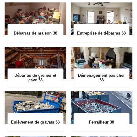
Débarras de maison 38
Entreprise de débarras 38
Débarras de grenier et
Déménagement pas cher
cave 38
38
Enlèvement de gravats 38
Ferrailleur 38