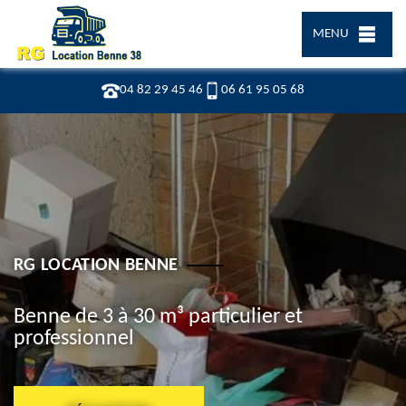
MENU
04 82 29 45 46
06 61 95 05 68
RG LOCATION BENNE
Benne de 3 à 30 m³ particulier et
professionnel