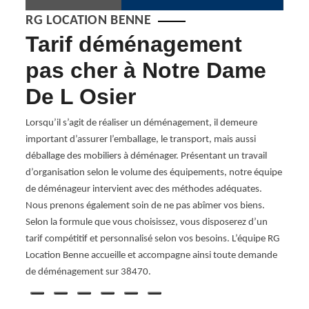
RG LOCATION BENNE
 -
Tarif déménagement
U
pas cher à Notre Dame
ré
De L Osier
un
Déména
 des
qui a 
Lorsqu’il s’agit de réaliser un déménagement, il demeure
accom
important d’assurer l’emballage, le transport, mais aussi
ent
ville
déballage des mobiliers à déménager. Présentant un travail
r, il
démén
d’organisation selon le volume des équipements, notre équipe
dispos
de déménageur intervient avec des méthodes adéquates.
e à
permet
Nous prenons également soin de ne pas abîmer vos biens.
le
équip
Selon la formule que vous choisissez, vous disposerez d’un
nous 
tarif compétitif et personnalisé selon vos besoins. L’équipe RG
Vous 
Location Benne accueille et accompagne ainsi toute demande
à Notr
de déménagement sur 38470.