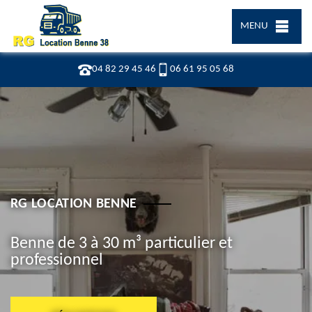
MENU
04 82 29 45 46
06 61 95 05 68
RG LOCATION BENNE
Benne de 3 à 30 m³ particulier et
professionnel