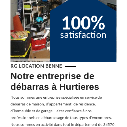
100%
satisfaction
RG LOCATION BENNE
Notre entreprise de
No
débarras à Hurtieres
de
Hu
Nous sommes une entreprise spécialisée en service de
débarras de maison, d’appartement, de résidence,
ne cave
Si vou
d’immeuble et de garage. Faites confiance à nos
el
succes
professionnels en débarrassage de tous types d’encombres.
vous 
Nous sommes en activité dans tout le département de 38570.