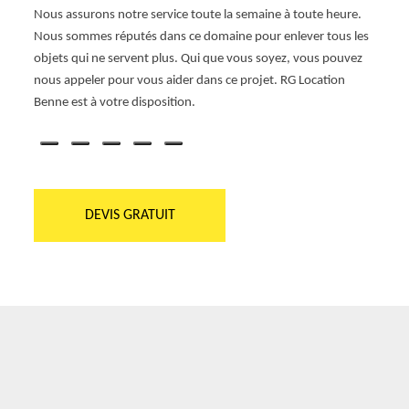
é. Il
démén
Nous assurons notre service toute la semaine à toute heure.
ements
propr
Nous sommes réputés dans ce domaine pour enlever tous les
équip
objets qui ne servent plus. Qui que vous soyez, vous pouvez
détail
nous appeler pour vous aider dans ce projet. RG Location
n
38570 
Benne est à votre disposition.
nettoi
DEVIS GRATUIT