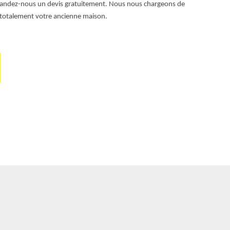
dez-nous un devis gratuitement. Nous nous chargeons de
y a. C’est pou
r totalement votre ancienne maison.
nous dès main