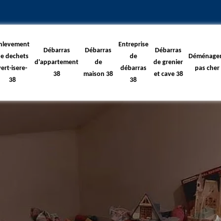
nlevement
Entreprise
Débarras
Débarras
Débarras
e dechets
de
Déménage
d'appartement
de
de grenier
vert-isere-
débarras
pas cher
38
maison 38
et cave 38
38
38