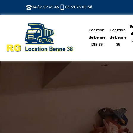
04 82 29 45 46
06 61 95 05 68
E
Location
Location
d
de benne
de benne
DIB 38
38