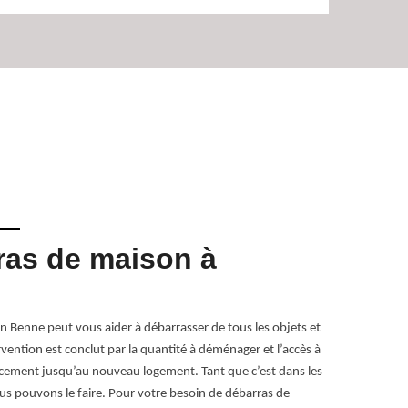
ras de maison à
Le de
dans
 Benne peut vous aider à débarrasser de tous les objets et
Cave, grenier,
rvention est conclut par la quantité à déménager et l’accès à
vous pour le d
acement jusqu’au nouveau logement. Tant que c’est dans les
servent de dép
us pouvons le faire. Pour votre besoin de débarras de
moment, même s