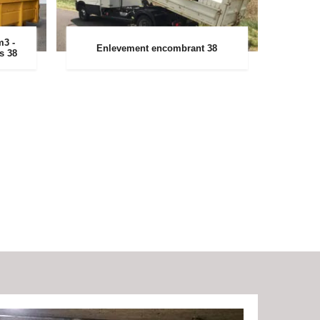
m3 -
Enlevement encombrant 38
rs 38