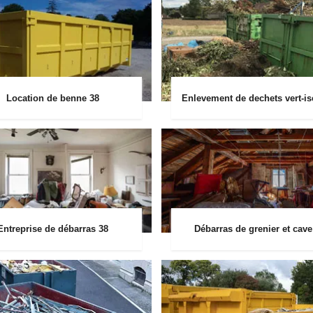
Location de benne 38
Enlevement de dechets vert-is
Entreprise de débarras 38
Débarras de grenier et cave