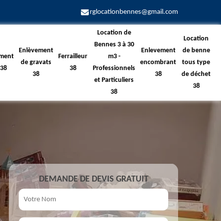
rglocationbennes@gmail.com
Location de
Location
Bennes 3 à 30
Enlèvement
Enlevement
de benne
ment
Ferrailleur
m3 -
de gravats
encombrant
tous type
 38
38
Professionnels
38
38
de déchet
et Particuliers
38
38
DEMANDE DE DEVIS GRATUIT