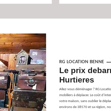
RG LOCATION BENNE
s Hurtieres
Le prix debar
Hurtieres
t experte en travaux de débarras de
 38570. Nous disposons une connaissance
Allez-vous déménager ? RG Location
son qui nous permet d’assurer la
mobiliers à déplacer. Le coût d’inte
ume des matériels à débarrasser, sachez
votre maison, sans oublier le dépl
 dans le meilleur délai possible. Nous
environs de 38570 et sa région, no
fin que nous puissions vous servir