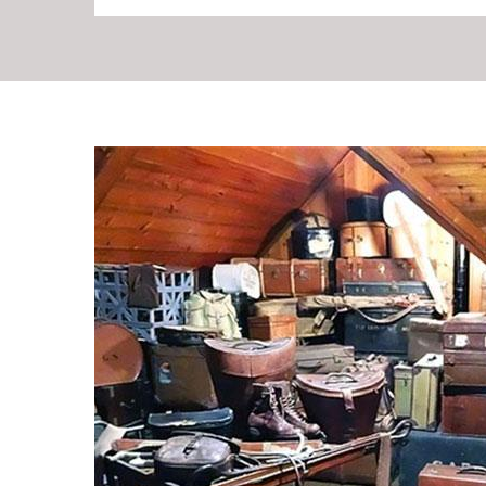
Entreprise de débarra
RG Location Benne est une entreprise professionnelle e
maison qui est située à l’adresse suivante : Hurtieres
très fiable, suffisante et pertinente en débarras de mai
meilleure qualité de notre service. Quel que soit le vol
que nous sommes prêts à vous satisfaire en vous servant
vous invitons de ne pas hésiter à nous faire confiance a